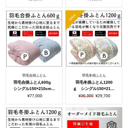
ン 国産生地
ン 国産生地
SALE
羽毛合掛ふとん
羽毛冬掛ふとん
羽毛合掛ふとん600g
羽毛冬掛ふとん1200
シングル150×210cm
ｇ シングル150×210c
超長綿100％ 80サテ
m 軽量生地
元
現
¥
77,000
¥
36,300
¥
29,700
ン 国産生地
の
在
価
の
格
価
は
格