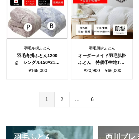
¥36,300
は
で
¥29,700
し
で
た。
す。
羽毛冬掛ふとん
羽毛肌掛ふとん
羽毛冬掛ふとん1200
オーダーメイド羽毛肌掛
ｇ シングル150×210c
ふとん 特価①生地TTC
m 超長綿100％ 140
シングルorダブル
価
¥
165,000
¥
20,900
–
¥
66,000
サテン 国産生地
格
帯:
¥20,900
1
2
…
6
–
¥66,000
羽毛ふとん
西川プレ