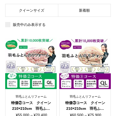
クイーンサイズ
新着順
販売中のみ表示する
羽毛ふとんリフォーム
羽毛ふとんリフォーム
特価②コース クイーン
特価③コース クイーン
210×210cm 羽毛ふと
210×210cm 羽毛ふと
んリフォーム おまかせ
んリフォーム おまかせ
価
価
¥
55,000
–
¥
70,400
¥
60,500
–
¥
75,900