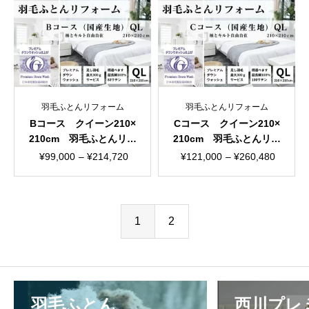
¥114,400
¥168,960
羽毛ふとんリフォーム
羽毛ふとんリフォーム
Bコース クイーン210×
Cコース クイーン210×
210cm 羽毛ふとんリフ
210cm 羽毛ふとんリフ
ォーム 国産生地
ォーム 国産生地
価
価
¥
99,000
–
¥
214,720
¥
121,000
–
¥
260,480
格
格
帯:
帯:
¥99,000
¥121,000
1
2
–
–
¥214,720
¥260,480
羽毛ふとん
西川プレ