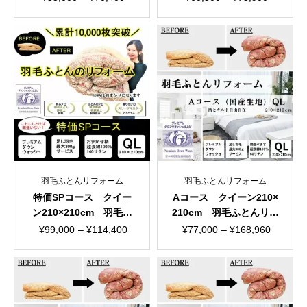
柄
柄
格
格
帯:
帯:
¥55,000
¥60,500
–
–
¥70,400
¥75,900
羽毛ふとんリフォーム
羽毛ふとんリフォーム
特価SPコース クイー
Aコース クイーン210×
ン210×210cm 羽毛ふ
210cm 羽毛ふとんリフ
とんリフォーム おまか
ォーム 国産生地
価
価
¥
99,000
–
¥
114,400
¥
77,000
–
¥
168,960
せ柄
格
格
帯:
帯:
¥99,000
¥77,000
–
–