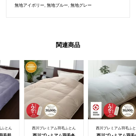
本
無地アイボリー, 無地ブルー, 無地グレー
製
個
関連商品
ミアム羽毛ふとん
西川プレミアム羽毛ふとん
西川プレミア
レミアム羽毛冬
西川プレミアム羽毛合
西川プレミ