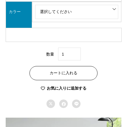
カラー
数量
西
川
カートに入れる
プ
レ
お気に入りに追加する
ミ
ア



ム
羽
毛