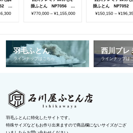
 NP7056 海
掛ふとん NP7052 綿
掛ふとん NP
-135 日本製
100％ 80ラムコサテ
100％ 6
価
価
00
–
¥
1,155,000
¥
150,150
–
¥
196,350
¥
165,000
ン 日本製
ン 
格
格
帯:
帯:
¥770,000
¥150,150
¥
–
–
羽毛ふとん
西川プレ
¥1,155,000
¥196,350
¥
ラインナップはこちら
ラインナップは
羽毛ふとんに特化したサイトです。
特殊サイズなどもお作り出来ますので商品欄にないサイズがござ
いましたらお問い合わせください。