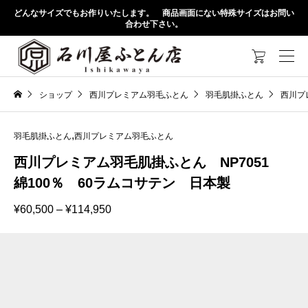
どんなサイズでもお作りいたします。 商品画面にない特殊サイズはお問い
合わせ下さい。

ショップ
西川プレミアム羽毛ふとん
羽毛肌掛ふとん
西川プ
,
羽毛肌掛ふとん
西川プレミアム羽毛ふとん
西川プレミアム羽毛肌掛ふとん NP7051
綿100％ 60ラムコサテン 日本製
価
¥
60,500
–
¥
114,950
格
帯:
¥60,500
–
¥114,950