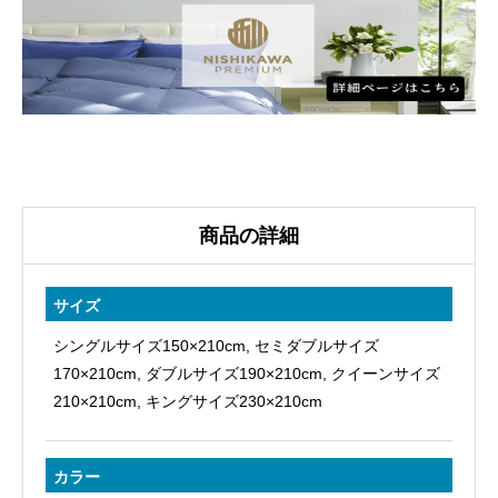
肌
掛
ふ
と
ん
NP7051
綿
100％
商品の詳細
60
ラ
サイズ
ム
シングルサイズ150×210cm, セミダブルサイズ
コ
170×210cm, ダブルサイズ190×210cm, クイーンサイズ
サ
210×210cm, キングサイズ230×210cm
テ
ン
日
カラー