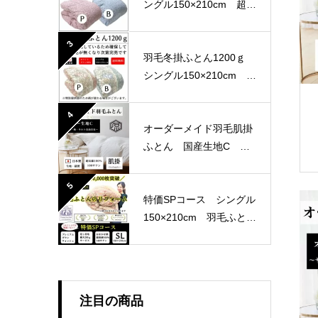
ングル150×210cm 超長
綿100％ 80サテン 国
産生地
3
羽毛冬掛ふとん1200ｇ
シングル150×210cm 軽
量生地
4
オーダーメイド羽毛肌掛
ふとん 国産生地C 選
べる4パターン
5
特価SPコース シングル
150×210cm 羽毛ふとん
リフォーム おまかせ柄
注目の商品