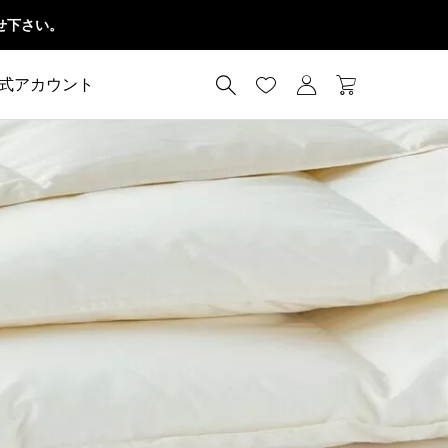
せ下さい。




公式アカウント