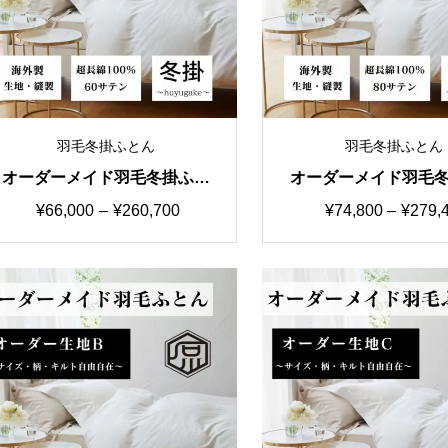
羽毛冬掛ふとん
羽毛冬掛ふとん
オーダーメイド羽毛冬掛ふと
オーダーメイド羽毛
ん 特価②生地60サテン シ
ん 特価③生地80サ
価
価
¥
66,000
–
¥
260,700
¥
74,800
–
¥
279,
ングルからキングまで
ングルからキング
格
格
帯:
帯:
¥66,000
¥74,80
–
–
¥260,700
¥279,4