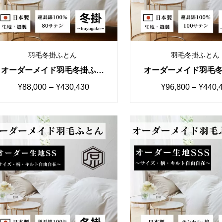
羽毛冬掛ふとん
羽毛冬掛ふとん
オーダーメイド羽毛冬掛ふと
オーダーメイド羽毛
ん 国産生地B カスタマイズ
ん 国産生地C カス
価
価
¥
88,000
–
¥
430,430
¥
96,800
–
¥
440,
自由自在
自由自在
格
格
帯:
帯:
¥88,000
¥96,80
–
–
¥430,430
¥440,4