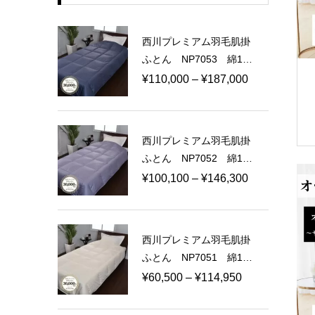
西川プレミアム羽毛肌掛
ふとん NP7053 綿10
0％ 100ラムコサテン
価
¥
110,000
–
¥
187,000
日本製
格
帯:
¥110,000
西川プレミアム羽毛肌掛
–
ふとん NP7052 綿10
¥187,000
0％ 80ラムコサテン
価
¥
100,100
–
¥
146,300
日本製
格
帯:
¥100,100
西川プレミアム羽毛肌掛
–
ふとん NP7051 綿10
¥146,300
0％ 60ラムコサテン
価
¥
60,500
–
¥
114,950
日本製
格
帯: