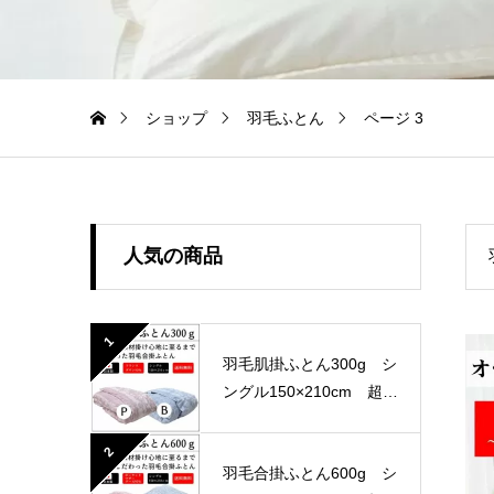
ショップ
羽毛ふとん
ページ 3
人気の商品
1
羽毛肌掛ふとん300g シ
ングル150×210cm 超長
綿100％ 60サテン 国
産生地
2
羽毛合掛ふとん600g シ