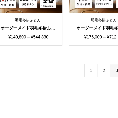
羽毛冬掛ふとん
羽毛冬掛ふとん
オーダーメイド羽毛冬掛ふと
オーダーメイド羽毛
ん 国産生地SS カスタマイ
ん 国産生地SSS 
価
価
¥
140,800
–
¥
544,830
¥
176,000
–
¥
712,
ズ自由自在
イズ自由自在
格
格
帯:
帯:
¥140,800
¥176,0
–
–
1
2
3
¥544,830
¥712,1