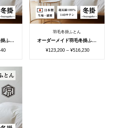
羽毛冬掛ふとん
冬掛ふと
オーダーメイド羽毛冬掛ふと
タマイズ
ん 国産生地S カスタマイズ
価
440
¥
123,200
–
¥
516,230
自由自在
格
帯:
0
¥123,200
–
40
¥516,230