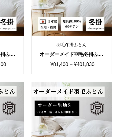
羽毛冬掛ふとん
冬掛ふと
オーダーメイド羽毛冬掛ふと
テン シ
ん 国産生地A カスタマイズ
価
400
¥
81,400
–
¥
401,830
まで
自由自在
格
帯:
0
¥81,400
–
00
¥401,830