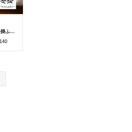
冬掛ふと
カスタマ
140
00
40