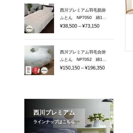
¥60,500
西川プレミアム羽毛肌掛
–
ふとん NP7050 綿10
¥114,950
0％ 60サテン 日本製
価
¥
38,500
–
¥
73,150
格
帯:
¥38,500
西川プレミアム羽毛合掛
–
ふとん NP7052 綿10
¥73,150
0％ 80ラムコサテン
価
¥
150,150
–
¥
196,350
日本製
格
帯:
¥150,150
–
¥196,350
西川プレミアム
ラインナップはこちら