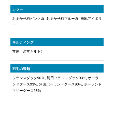
シ
カラー
ン
グ
おまかせ柄ピンク系, おまかせ柄ブルー系, 無地アイボリ
ル
ー
～
キ
キルティング
ン
立体（通常キルト）
グ
個
羽毛の種類
フランスダック90％, 河田フランスダック93%, ポーラ
ンドグース93%, 河田ポーランドグース93%, ポーランド
マザーグース95%