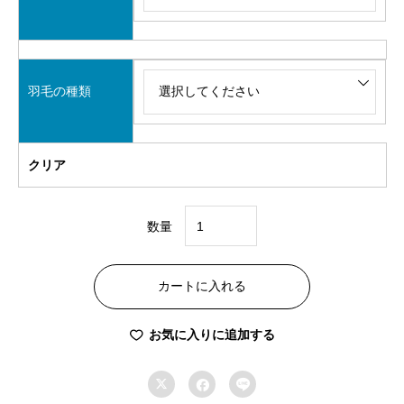
羽毛の種類
クリア
数量
オ
ー
カートに入れる
ダ
ー
お気に入りに追加する
メ
イ



ド