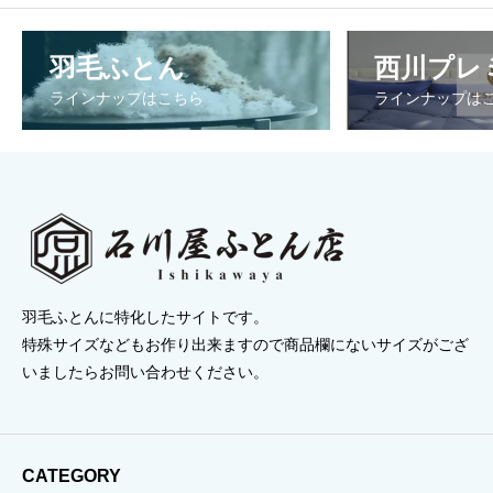
¥83,600
¥39,600
¥
–
–
–
羽毛ふとん
西川プレ
¥294,580
¥194,700
¥
ラインナップはこちら
ラインナップは
羽毛ふとんに特化したサイトです。
特殊サイズなどもお作り出来ますので商品欄にないサイズがござ
いましたらお問い合わせください。
CATEGORY