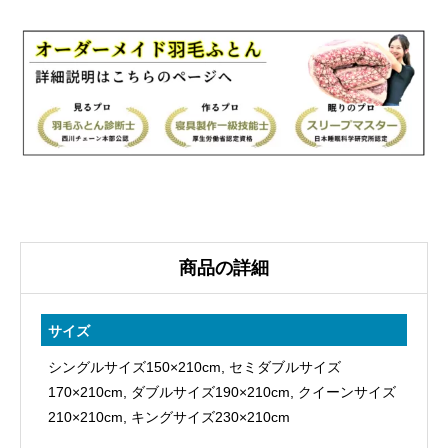
羽
毛
肌
掛
ふ
と
ん
特
価
③
商品の詳細
生
地
サイズ
80
シングルサイズ150×210cm, セミダブルサイズ
サ
170×210cm, ダブルサイズ190×210cm, クイーンサイズ
テ
210×210cm, キングサイズ230×210cm
ン