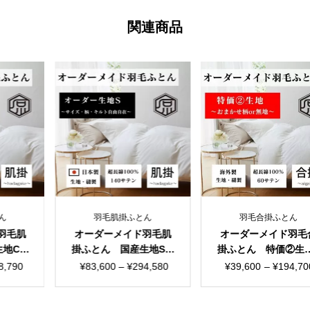
関連商品
毛肌掛ふとん
羽毛合掛ふとん
羽毛合掛
ーメイド羽毛肌
オーダーメイド羽毛合
オーダーメ
ん 国産生地S
掛ふとん 特価②生地6
掛ふとん 
る4パターン
0サテン 選べる３タイ
選べる３
価
価
00
–
¥
294,580
¥
39,600
–
¥
194,700
¥
55,000
–
プ
格
格
帯:
帯:
帯