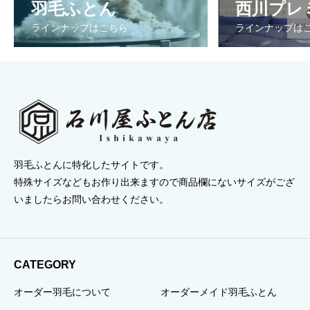
羽毛ふとん
西川プレ
¥109,725
ラインナップはこちら
ラインナップは
羽毛ふとんに特化したサイトです。
特殊サイズなどもお作り出来ますので商品欄にないサイズがござ
いましたらお問い合わせください。
CATEGORY
オーダー羽毛について
オーダーメイド羽毛ふとん