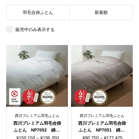
羽毛合掛ふとん
新着順
販売中のみ表示する
西川プレミアム羽毛ふとん
西川プレミアム羽毛ふとん
西川プレミアム羽毛合掛
西川プレミアム羽毛合掛
ふとん NP7052 綿10
ふとん NP7051 綿10
0％ 80ラムコサテン
0％ 60ラムコサテン
価
価
¥
150,150
–
¥
196,350
¥
90,750
–
¥
172,425