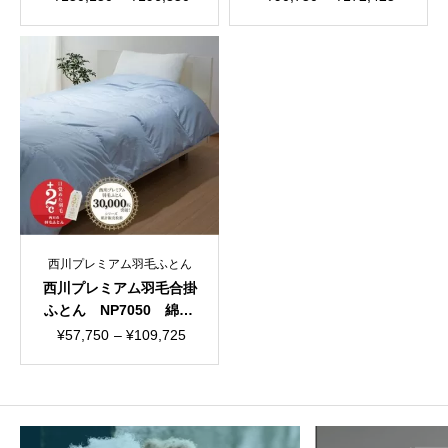
日本製
日本製
格
格
帯:
帯:
¥150,150
¥90,750
–
–
¥196,350
¥172,425
西川プレミアム羽毛ふとん
西川プレミアム羽毛合掛
ふとん NP7050 綿10
0％ 60サテン 日本製
価
¥
57,750
–
¥
109,725
格
帯:
¥57,750
–