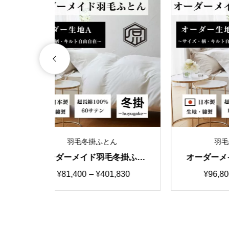
ん
羽毛冬掛ふとん
冬掛ふと
オーダーメイド羽毛冬掛ふと
オ
スタマイズ
ん 国産生地C カスタマイズ
ん
価
,830
¥
96,800
–
¥
440,440
自由自在
格
帯:
00
¥96,800