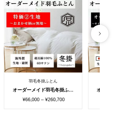
羽毛冬掛ふとん
ふと
オーダーメイド羽毛冬掛ふと
オーダ
 シ
ん 国産生地B カスタマイズ
ん 国産
価
¥
88,000
–
¥
430,430
¥
17
自由自在
格
帯:
¥88,000