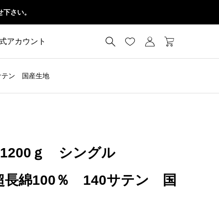
せ下さい。




公式アカウント
0サテン 国産生地
1200ｇ シングル
 超長綿100％ 140サテン 国