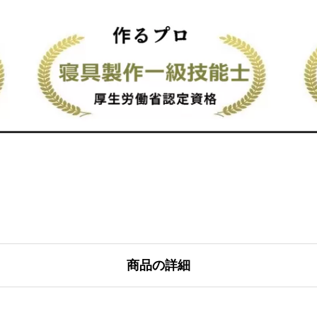
綿
100％
140
サ
テ
ン
国
産
生
地
個
商品の詳細