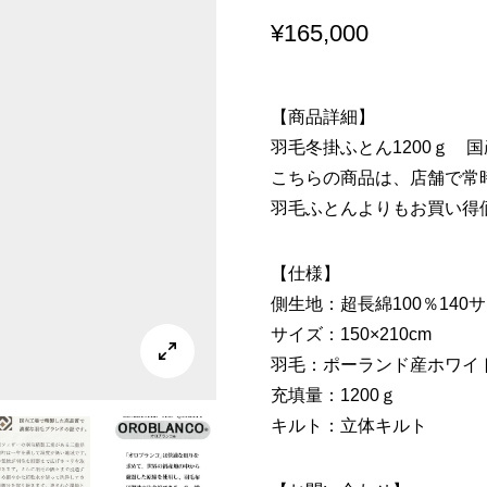
¥
165,000
【商品詳細】
羽毛冬掛ふとん1200ｇ 国
こちらの商品は、店舗で常
羽毛ふとんよりもお買い得
【仕様】
側生地：超長綿100％140
サイズ：150×210cm

羽毛：ポーランド産ホワイ
充填量：1200ｇ
キルト：立体キルト