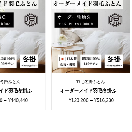
羽毛冬掛ふとん
羽毛冬掛ふとん
ーダーメイド羽毛冬掛ふと
オーダーメイド羽毛冬掛
 国産生地S カスタマイズ
ん 特価②生地60サテン
価
価
¥
123,200
–
¥
516,230
¥
66,000
–
¥
260,700
自由自在
ングルからキングまで
格
格
帯:
帯:
¥123,200
¥66,000