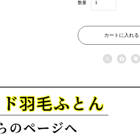
数量
羽
毛
冬
掛
カートに入れる
ふ
と


ん

1200
ｇ
シ
ン
グ
ル
150×210cm
超
長