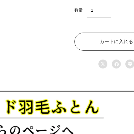
数量
オ
ー
ダ
ー
カートに入れる
メ
イ


ド

羽
毛
肌
掛
ふ
と
ん
特