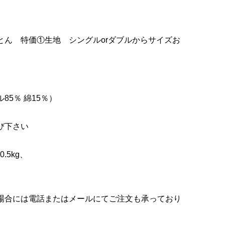
格
:
とん 特価①生地 シングルorダブルからサイズお
20,900
66,000
85％ 綿15％）
び下さい
0.5kg、
場合には電話またはメールにてご注文も承っており