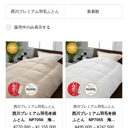
西川プレミアム羽毛ふとん
新着順
販売中のみ表示する
西川プレミアム羽毛ふとん
西川プレミアム羽毛ふとん
西川プレミアム羽毛冬掛
西川プレミアム羽毛冬掛
ふとん NP7056 海島
ふとん NP7055 海島
綿V-135 日本製
綿 日本製
価
価
¥
770,000
–
¥
1,155,000
¥
495,000
–
¥
742,500