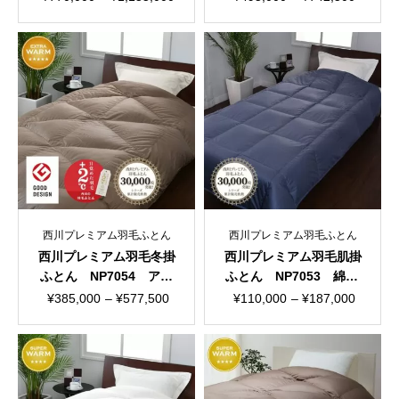
格
格
帯:
帯:
¥770,000
¥495,000
–
–
¥1,155,000
¥742,500
西川プレミアム羽毛ふとん
西川プレミアム羽毛ふとん
西川プレミアム羽毛冬掛
西川プレミアム羽毛肌掛
ふとん NP7054 アメ
ふとん NP7053 綿10
リカンシーアイランドコ
0％ 100ラムコサテ
価
価
¥
385,000
–
¥
577,500
¥
110,000
–
¥
187,000
ットン 日本製
ン 日本製
格
格
帯:
帯:
¥385,000
¥110,000
–
–