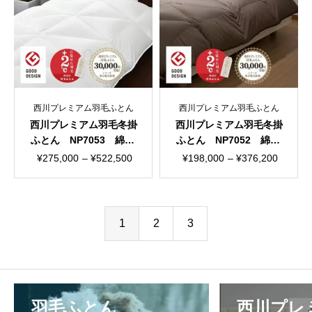
¥577,500
¥187,000
西川プレミアム羽毛ふとん
西川プレミアム羽毛ふとん
西川プレミアム羽毛冬掛
西川プレミアム羽毛冬掛
ふとん NP7053 綿10
ふとん NP7052 綿10
0％ 100ラムコサテ
0％ 80ラムコサテン
価
価
¥
275,000
–
¥
522,500
¥
198,000
–
¥
376,200
ン 日本製
日本製
格
格
帯:
帯:
¥275,000
¥198,000
1
2
3
–
–
¥522,500
¥376,200
羽毛ふとん
西川プレ