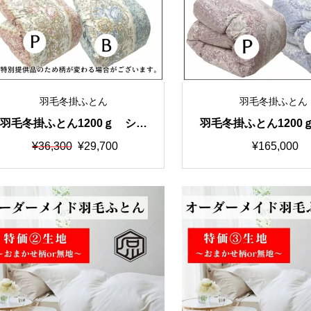
羽毛冬掛ふとん
羽毛冬掛ふとん
羽毛冬掛ふとん1200ｇ シン
羽毛冬掛ふとん1200
グル150×210cm 軽量生地
グル150×210cm 超
元
現
¥
36,300
¥
29,700
¥
165,000
0％ 140サテン 
の
在
価
の
格
価
は
格
¥36,300
は
で
¥29,700
し
で
た。
す。