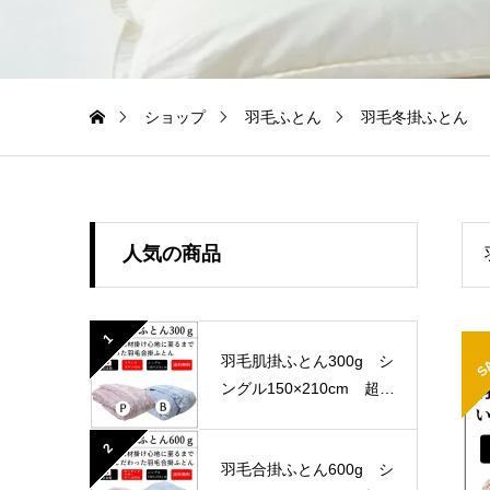
ショップ
羽毛ふとん
羽毛冬掛ふとん
人気の商品
1
S
羽毛肌掛ふとん300g シ
ングル150×210cm 超長
綿100％ 60サテン 国
産生地
2
羽毛合掛ふとん600g シ