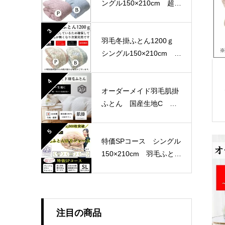
ングル150×210cm 超長
綿100％ 80サテン 国
産生地
3
羽毛冬掛ふとん1200ｇ
シングル150×210cm 軽
量生地
4
オーダーメイド羽毛肌掛
ふとん 国産生地C 選
べる4パターン
5
特価SPコース シングル
150×210cm 羽毛ふとん
リフォーム おまかせ柄
注目の商品