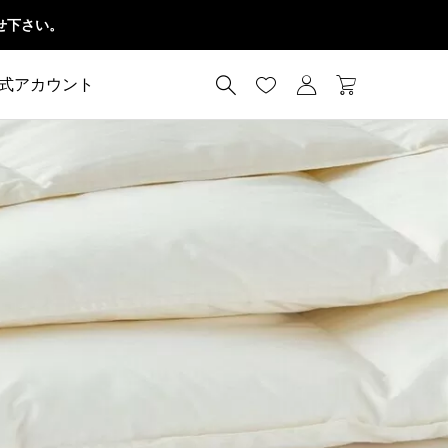
せ下さい。




公式アカウント