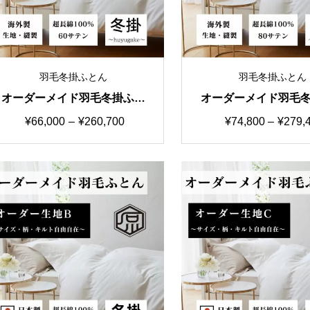
羽毛冬掛ふとん
羽毛冬掛ふとん
オーダーメイド羽毛冬掛ふと
オーダーメイド羽毛
ん 特価②生地60サテン シ
ん 特価③生地80サ
価
価
¥
66,000
–
¥
260,700
¥
74,800
–
¥
279,
ングルからキングまで
ングルからキング
格
格
帯:
帯:
¥66,000
¥74,80
–
–
¥260,700
¥279,4