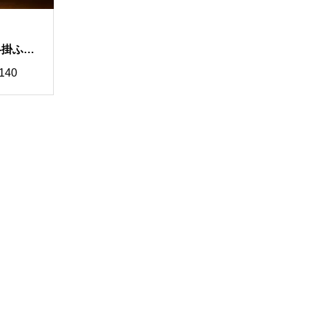
冬掛ふと
カスタマ
140
00
40