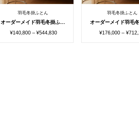
羽毛冬掛ふとん
羽毛冬掛ふとん
オーダーメイド羽毛冬掛ふと
オーダーメイド羽毛
ん 国産生地SS カスタマイ
ん 国産生地SSS 
価
価
¥
140,800
–
¥
544,830
¥
176,000
–
¥
712,
ズ自由自在
イズ自由自在
格
格
帯:
帯:
¥140,800
¥176,0
–
–
¥544,830
¥712,1