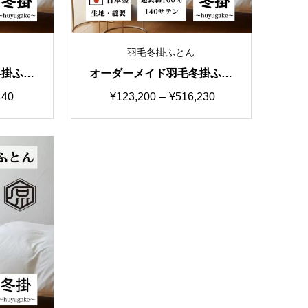
羽毛冬掛ふとん
冬掛ふと
オーダーメイド羽毛冬掛ふと
タマイズ
ん 国産生地S カスタマイズ
価
440
¥
123,200
–
¥
516,230
自由自在
格
帯:
0
¥123,200
–
40
¥516,230