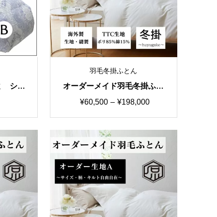
羽毛冬掛ふとん
ｇ シン
オーダーメイド羽毛冬掛ふと
長綿10
ん 特価①生地TTC シング
価
¥
60,500
–
¥
198,000
国産生地
ルorダブル
格
帯:
¥60,500
–
¥198,000