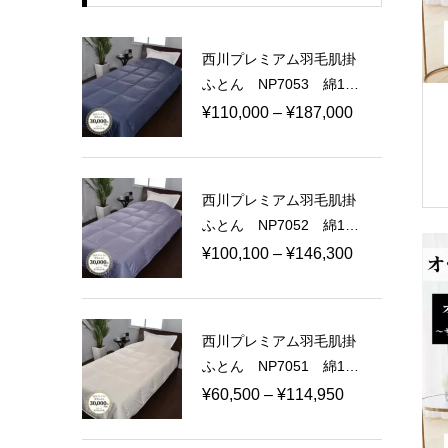
西川プレミアム羽毛肌掛
ふとん NP7053 綿10
0％ 100ラムコサテン
価
¥
110,000
–
¥
187,000
日本製
格
帯:
¥110,000
西川プレミアム羽毛肌掛
–
ふとん NP7052 綿10
¥187,000
0％ 80ラムコサテン
価
¥
100,100
–
¥
146,300
日本製
格
帯:
¥100,100
西川プレミアム羽毛肌掛
–
ふとん NP7051 綿10
¥146,300
0％ 60ラムコサテン
価
¥
60,500
–
¥
114,950
日本製
格
帯: