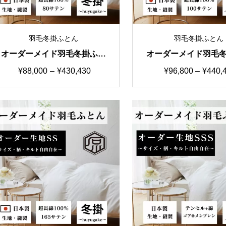
羽毛冬掛ふとん
羽毛冬掛ふとん
オーダーメイド羽毛冬掛ふと
オーダーメイド羽毛
ん 国産生地B カスタマイズ
ん 国産生地C カス
価
価
¥
88,000
–
¥
430,430
¥
96,800
–
¥
440,
自由自在
自由自在
格
格
帯:
帯:
¥88,000
¥96,80
–
–
¥430,430
¥440,4