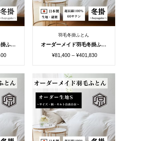
羽毛冬掛ふとん
冬掛ふと
オーダーメイド羽毛冬掛ふと
テン シ
ん 国産生地A カスタマイズ
価
400
¥
81,400
–
¥
401,830
まで
自由自在
格
帯:
0
¥81,400
–
00
¥401,830