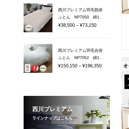
¥60,500
西川プレミアム羽毛肌掛
–
ふとん NP7050 綿10
¥114,950
0％ 60サテン 日本製
価
¥
38,500
–
¥
73,150
格
帯:
¥38,500
西川プレミアム羽毛合掛
–
ふとん NP7052 綿10
¥73,150
0％ 80ラムコサテン
価
¥
150,150
–
¥
196,350
日本製
格
帯:
¥150,150
–
¥196,350
西川プレミアム
ラインナップはこちら