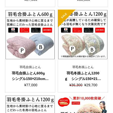
ン 国産生地
ン 国産生地
SALE
羽毛合掛ふとん
羽毛冬掛ふとん
羽毛合掛ふとん600g
羽毛冬掛ふとん1200
シングル150×210cm
ｇ シングル150×210c
超長綿100％ 80サテ
m 軽量生地
元
現
¥
77,000
¥
36,300
¥
29,700
ン 国産生地
の
在
価
の
格
価
は
格