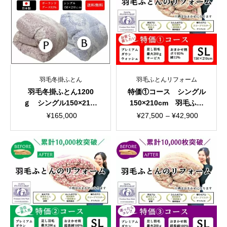
¥36,300
は
で
¥29,700
し
で
た。
す。
羽毛冬掛ふとん
羽毛ふとんリフォーム
羽毛冬掛ふとん1200
特価①コース シングル
ｇ シングル150×210c
150×210cm 羽毛ふと
m 超長綿100％ 140
んリフォーム おまかせ
価
¥
165,000
¥
27,500
–
¥
42,900
サテン 国産生地
柄
格
帯:
¥27,500
–
¥42,900