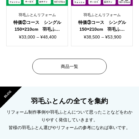
羽毛ふとんリフォーム
羽毛ふとんリフォーム
特価②コース シングル
特価③コース シングル
150×210cm 羽毛ふと
150×210cm 羽毛ふと
んリフォーム おまかせ
んリフォーム おまかせ
価
価
¥
33,000
–
¥
48,400
¥
38,500
–
¥
53,900
柄
柄
格
格
帯:
帯:
¥33,000
¥38,500
商品一覧
–
–
¥48,400
¥53,900
BLOG
羽毛ふとんの全てを集約
リフォーム制作事例や羽毛ふとんについて思ったことなどをわか
りやすく発信していきます。
皆様の羽毛ふとん選びやリフォームの参考になれば幸いです。