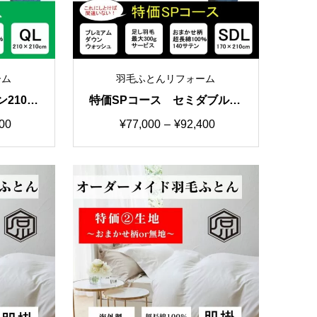
ーム
羽毛ふとんリフォーム
210×2
特価SPコース セミダブル17
リフォー
0×210cm 羽毛ふとんリフォ
価
00
¥
77,000
–
¥
92,400
柄
ーム おまかせ柄
格
帯:
0
¥77,000
–
0
¥92,400