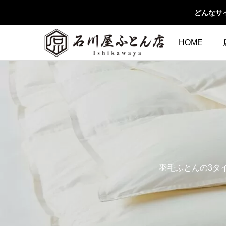
どんなサ
HOME
羽毛ふとんの3タ