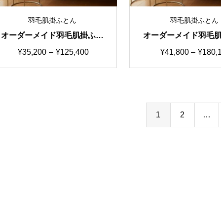
羽毛肌掛ふとん
羽毛肌掛ふとん
オーダーメイド羽毛肌掛ふと
オーダーメイド羽毛
ん 特価③生地80サテン シ
ん 国産生地A 選べ
価
価
¥
35,200
–
¥
125,400
¥
41,800
–
¥
180,
ングル～キング
ーン
格
格
帯:
帯:
¥35,200
¥41,80
–
–
1
2
…
¥125,400
¥180,1