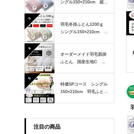
ングル150×210cm 超長
綿100％ 80サテン 国
産生地
3
羽毛冬掛ふとん1200ｇ
シングル150×210cm 軽
量生地
4
オーダーメイド羽毛肌掛
ふとん 国産生地C 選
べる4パターン
5
特価SPコース シングル
150×210cm 羽毛ふとん
リフォーム おまかせ柄
注目の商品