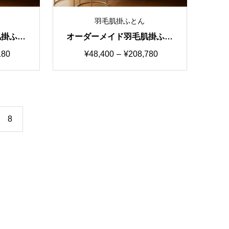
羽毛肌掛ふとん
肌掛ふと
オーダーメイド羽毛肌掛ふと
る4パタ
ん 国産生地B 選べる4パタ
価
180
¥
48,400
–
¥
208,780
ーン
格
帯:
0
¥48,400
–
8
80
¥208,780