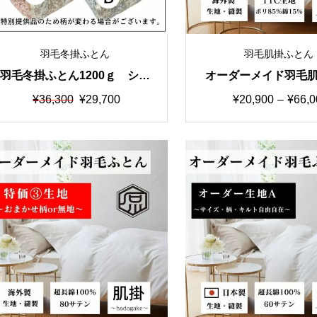
羽毛冬掛ふとん
羽毛肌掛ふとん
羽毛冬掛ふとん1200ｇ シン
オーダーメイド羽毛
グル150×210cm 軽量生地
ん 特価①生地TTC
元
現
価
¥
36,300
¥
29,700
¥
20,900
–
¥
66,0
ルorダブル
の
在
格
価
の
帯:
格
価
¥20,90
は
格
–
¥36,300
は
¥66,00
で
¥29,700
し
で
た。
す。