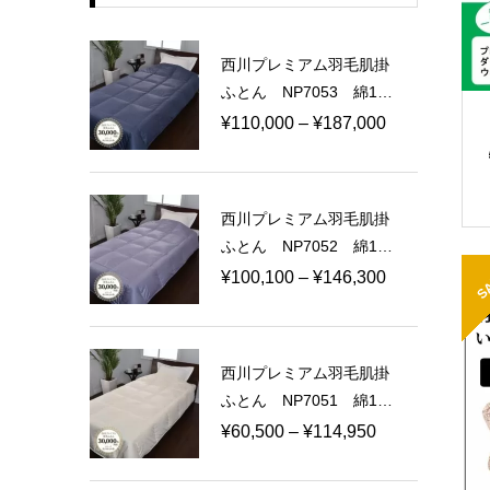
西川プレミアム羽毛肌掛
ふとん NP7053 綿10
0％ 100ラムコサテン
価
¥
110,000
–
¥
187,000
日本製
格
帯:
¥110,000
西川プレミアム羽毛肌掛
–
ふとん NP7052 綿10
¥187,000
0％ 80ラムコサテン
価
S
¥
100,100
–
¥
146,300
日本製
格
帯:
¥100,100
西川プレミアム羽毛肌掛
–
ふとん NP7051 綿10
¥146,300
0％ 60ラムコサテン
価
¥
60,500
–
¥
114,950
日本製
格
帯: