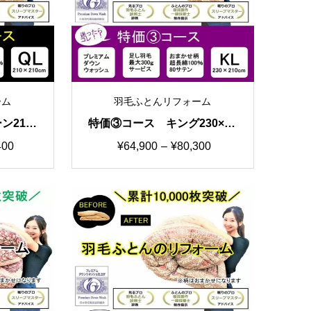
ーム
羽毛ふとんリフォーム
ン210×
特価③コース キング230×21
リフォー
0cm 羽毛ふとんリフォー
価
400
¥
64,900
–
¥
80,300
柄
ム おまかせ柄
格
帯:
0
¥64,900
–
00
¥80,300