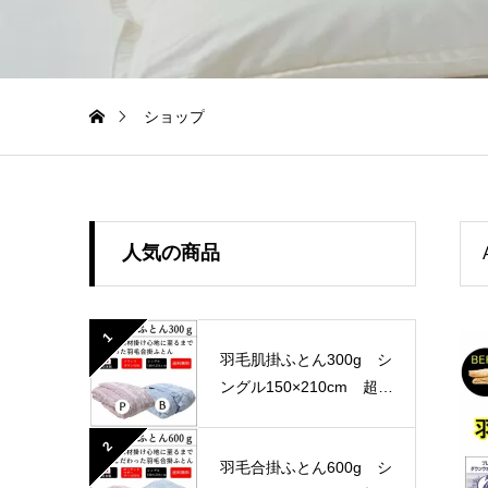
ショップ
人気の商品
1
羽毛肌掛ふとん300g シ
ングル150×210cm 超長
綿100％ 60サテン 国
産生地
2
羽毛合掛ふとん600g シ