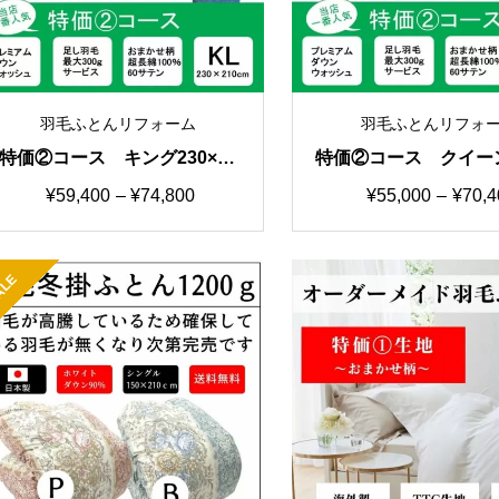
羽毛ふとんリフォーム
羽毛ふとんリフォ
特価②コース キング230×21
特価②コース クイーン
0cm 羽毛ふとんリフォー
10cm 羽毛ふとん
価
価
¥
59,400
–
¥
74,800
¥
55,000
–
¥
70,4
ム おまかせ柄
ム おまかせ
格
格
帯:
帯:
ALE
¥59,400
¥55,00
–
–
¥74,800
¥70,40