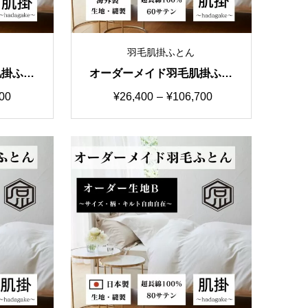
羽毛肌掛ふとん
肌掛ふと
オーダーメイド羽毛肌掛ふと
 シング
ん 特価②生地60サテン シ
価
00
¥
26,400
–
¥
106,700
ングル～キング
格
帯:
0
¥26,400
–
0
¥106,700