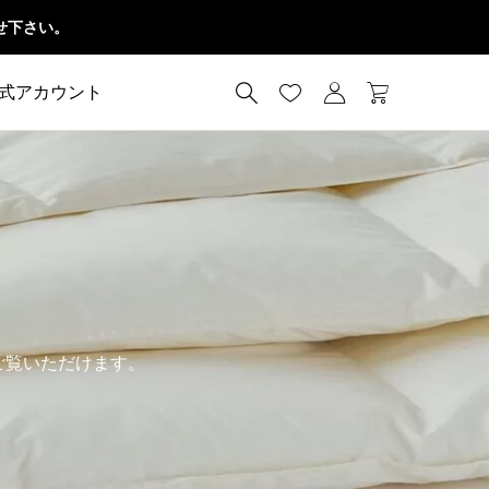
せ下さい。




公式アカウント
ご覧いただけます。