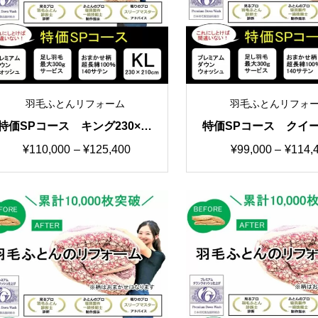
羽毛ふとんリフォーム
羽毛ふとんリフォ
特価SPコース キング230×21
特価SPコース クイー
0cm 羽毛ふとんリフォー
210cm 羽毛ふとん
価
価
¥
110,000
–
¥
125,400
¥
99,000
–
¥
114,
ム おまかせ柄
ム おまかせ
格
格
帯:
帯:
¥110,000
¥99,00
–
–
¥125,400
¥114,4