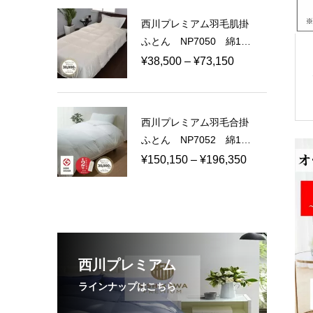
¥60,500
西川プレミアム羽毛肌掛
–
ふとん NP7050 綿10
¥114,950
0％ 60サテン 日本製
価
¥
38,500
–
¥
73,150
格
帯:
¥38,500
西川プレミアム羽毛合掛
–
ふとん NP7052 綿10
¥73,150
0％ 80ラムコサテン
価
¥
150,150
–
¥
196,350
日本製
格
帯:
¥150,150
–
¥196,350
西川プレミアム
ラインナップはこちら