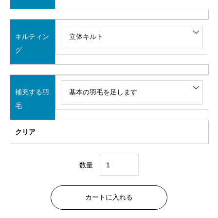
キルティン
グ
補充する羽
毛
クリア
数量
特
価
カートに入れる
②
コ