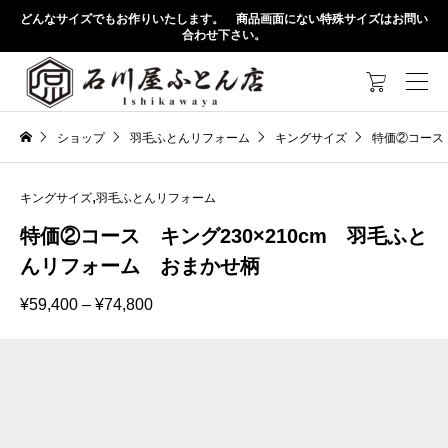
どんなサイズでもお作りいたします。 商品画面にない特殊サイズはお問い
合わせ下さい。

ショップ
羽毛ふとんリフォーム
キングサイズ
特価②コース 
,
キングサイズ
羽毛ふとんリフォーム
特価②コース キング230×210cm 羽毛ふと
んリフォーム おまかせ柄
価
¥
59,400
–
¥
74,800
格
帯:
¥59,400
–
¥74,800