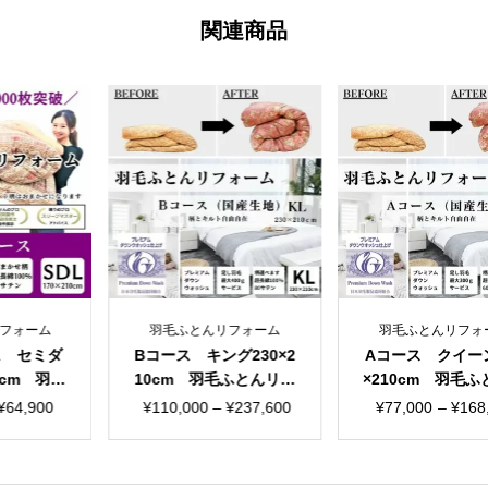
お
関連商品
ま
か
せ
柄
個
ふとんリフォーム
羽毛ふとんリフォーム
羽毛ふとん
 キング230×2
Aコース クイーン210
特価SPコ
m 羽毛ふとんリフ
×210cm 羽毛ふとんリ
ル150×21
ム 国産生地
フォーム 国産生地
とんリフォ
価
価
000
–
¥
237,600
¥
77,000
–
¥
168,960
¥
55,000
か
格
格
帯:
帯:
¥110,000
¥77,000