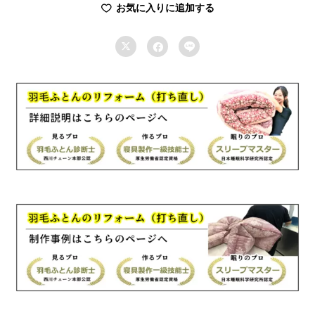
お気に入りに追加する
ー
ス



キ
ン
グ
230×210cm
羽
毛
ふ
と
ん
リ
フ
ォ
ー
ム