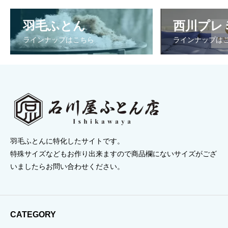
–
–
羽毛ふとん
西川プレ
¥237,600
¥168,960
ラインナップはこちら
ラインナップは
羽毛ふとんに特化したサイトです。
特殊サイズなどもお作り出来ますので商品欄にないサイズがござ
いましたらお問い合わせください。
CATEGORY