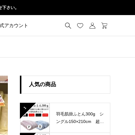
せ下さい。




公式アカウント
人気の商品
1
羽毛肌掛ふとん300g シ
ングル150×210cm 超長
綿100％ 60サテン 国