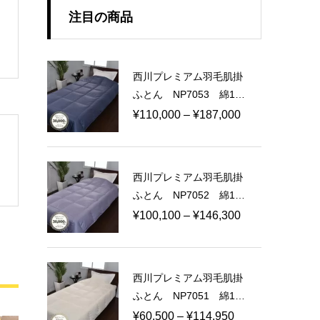
注目の商品
西川プレミアム羽毛肌掛
ふとん NP7053 綿10
0％ 100ラムコサテン
価
¥
110,000
–
¥
187,000
日本製
格
帯:
¥110,000
西川プレミアム羽毛肌掛
–
ふとん NP7052 綿10
¥187,000
0％ 80ラムコサテン
価
¥
100,100
–
¥
146,300
日本製
格
帯:
¥100,100
西川プレミアム羽毛肌掛
–
ふとん NP7051 綿10
¥146,300
0％ 60ラムコサテン
価
¥
60,500
–
¥
114,950