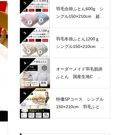
産生地
2
羽毛合掛ふとん600g シ
ングル150×210cm 超長
綿100％ 80サテン 国
産生地
3
羽毛冬掛ふとん1200ｇ
シングル150×210cm 軽
量生地
4
オーダーメイド羽毛肌掛
ふとん 国産生地C 選
べる4パターン
5
特価SPコース シングル
150×210cm 羽毛ふとん
リフォーム おまかせ柄