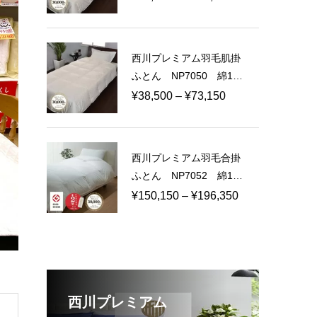
日本製
格
帯:
¥60,500
西川プレミアム羽毛肌掛
–
ふとん NP7050 綿10
¥114,950
0％ 60サテン 日本製
価
¥
38,500
–
¥
73,150
格
帯:
¥38,500
西川プレミアム羽毛合掛
–
ふとん NP7052 綿10
¥73,150
0％ 80ラムコサテン
価
¥
150,150
–
¥
196,350
日本製
格
帯:
¥150,150
–
¥196,350
西川プレミアム