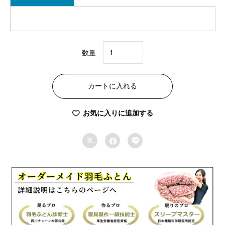
数量
オ
ー
カートに入れる
ダ
ー
お気に入りに追加する
メ
イ



ド
羽
毛
冬
掛
ふ