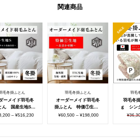
関連商品
SALE
冬掛ふとん
羽毛冬掛ふとん
羽毛冬掛
メイド羽毛冬
オーダーメイド羽毛冬
羽毛冬掛ふと
 国産生地S
掛ふとん 特価①生地T
ｇ シングル15
イズ自由自在
TC シングルorダブル
m 軽
価
価
元
現
00
–
¥
516,230
¥
60,500
–
¥
198,000
¥
36,300
格
格
の
在
帯:
帯:
価
の
¥123,200
¥60,500
格
価