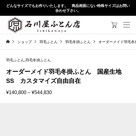
どんなサイズでもお作りいたします。 商品画面にない特殊サイズはお問い
合わせ下さい。

ショップ
羽毛ふとん
羽毛冬掛ふとん
オーダーメイド羽毛冬
,
羽毛ふとん
羽毛冬掛ふとん
オーダーメイド羽毛冬掛ふとん 国産生地
SS カスタマイズ自由自在
価
¥
140,800
–
¥
544,830
格
帯:
¥140,800
–
¥544,830