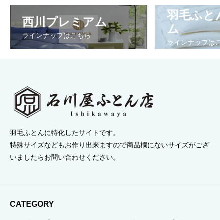
–
–
は
格
羽毛ふと
西川プレミアム
¥516,230
¥198,000
¥3
は
ム
で
¥2
ラインナップはこちら
ラインナップは
し
で
た
す
羽毛ふとんに特化したサイトです。
特殊サイズなどもお作り出来ますので商品欄にないサイズがござ
いましたらお問い合わせください。
CATEGORY