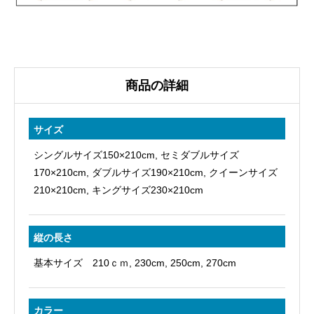
と
ん
国
産
生
商品の詳細
地
SS
サイズ
カ
シングルサイズ150×210cm, セミダブルサイズ
ス
170×210cm, ダブルサイズ190×210cm, クイーンサイズ
タ
210×210cm, キングサイズ230×210cm
マ
イ
縦の長さ
ズ
自
基本サイズ 210ｃｍ, 230cm, 250cm, 270cm
由
自
カラー