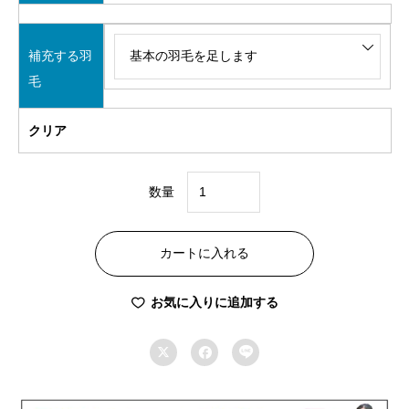
補充する羽
毛
クリア
数量
B
コ
カートに入れる
ー
ス
お気に入りに追加する
ク
イ



ー
ン
210×210cm