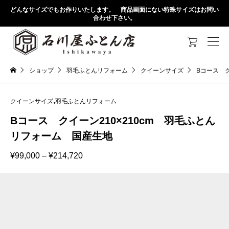
どんなサイズでもお作りいたします。 商品画面にない特殊サイズはお問い
合わせ下さい。

ショップ
羽毛ふとんリフォーム
クイーンサイズ
Bコース ク
,
クイーンサイズ
羽毛ふとんリフォーム
Bコース クイーン210×210cm 羽毛ふとん
リフォーム 国産生地
価
¥
99,000
–
¥
214,720
格
帯:
¥99,000
–
¥214,720