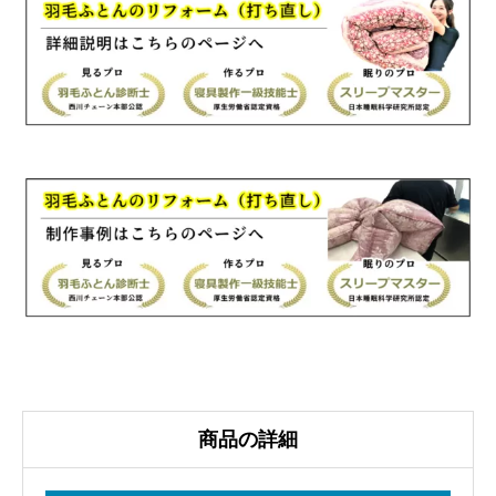
羽
毛
ふ
と
ん
リ
フ
ォ
ー
ム
国
産
生
地
商品の詳細
個