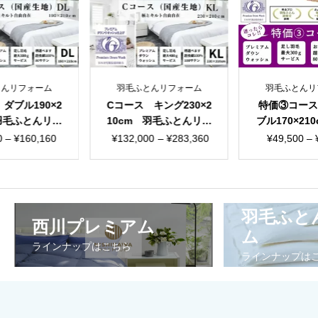
とんリフォーム
羽毛ふとんリフォーム
羽毛ふとんリ
ダブル190×2
Cコース キング230×2
特価③コー
 羽毛ふとんリフ
10cm 羽毛ふとんリフ
ブル170×21
 国産生地
ォーム 国産生地
ふとんリフ
価
価
価
0
–
¥
160,160
¥
132,000
–
¥
283,360
¥
49,500
–
まか
格
格
格
帯:
帯:
帯
¥77,000
¥132,000
¥4
–
–
–
羽毛ふと
西川プレミアム
¥160,160
¥283,360
¥6
ム
ラインナップはこちら
ラインナップは