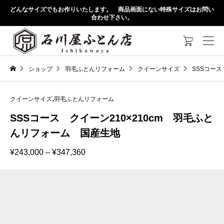
どんなサイズでもお作りいたします。 商品画面にない特殊サイズはお問い
合わせ下さい。

ショップ
羽毛ふとんリフォーム
クイーンサイズ
SSSコース
,
クイーンサイズ
羽毛ふとんリフォーム
SSSコース クイーン210×210cm 羽毛ふと
んリフォーム 国産生地
価
¥
243,000
–
¥
347,360
格
帯:
¥243,000
–
¥347,360