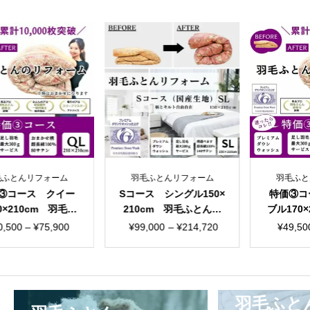
地
個
とんリフォーム
羽毛ふとんリフォーム
羽毛ふとんリ
ース クイー
Sコース シングル150×
特価③コー
210cm 羽毛ふ
210cm 羽毛ふとんリ
ブル170×21
ォーム おま
フォーム 国産生地
ふとんリフ
価
価
価
00
–
¥
75,900
¥
99,000
–
¥
214,720
¥
49,500
–
かせ柄
まか
格
格
格
帯:
帯:
帯
¥60,500
¥99,000
¥4
–
–
–
羽毛ふと