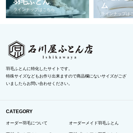
羽毛ふとん
¥75,900
¥214,720
¥6
ム
ラインナップはこちら
ラインナップは
羽毛ふとんに特化したサイトです。
特殊サイズなどもお作り出来ますので商品欄にないサイズがござ
いましたらお問い合わせください。
CATEGORY
オーダー羽毛について
オーダーメイド羽毛ふとん