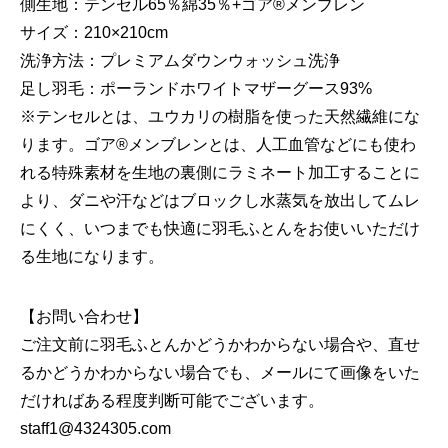
側生地：テンセル65％綿35％+ゴア®メンブレン
サイズ：210×210cm
洗浄方法：プレミアムダウンウォッシュ洗浄
足し羽毛：ポーランドホワイトマザーグース93%
※テンセルとは、ユウカリの樹脂を使った天然繊維にな
ります。ゴア®メンブレンとは、人工血管などにも使わ
れる特殊素材を生地の裏側にラミネート加工することに
より、ダニや汗などはブロックし水蒸気を放出してムレ
にくく、いつまでも快適に羽毛ふとんをお使いいただけ
る生地になります。
【お問い合わせ】
ご注文前に羽毛ふとんかどうかわからない場合や、直せ
るかどうかわからない場合でも、メールにて画像をいた
だければある程度判断可能でございます。
staff1@4324305.com