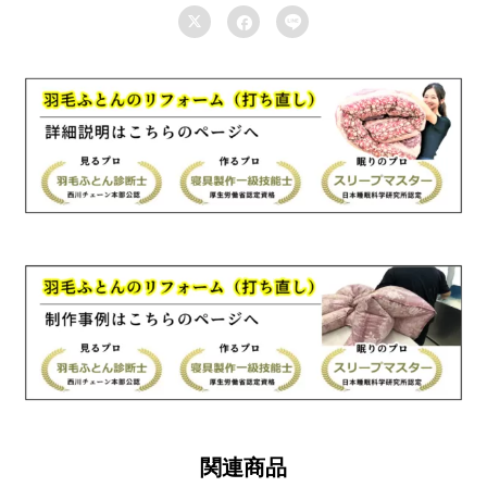



ー
ン
210×210cm
羽
毛
ふ
と
ん
リ
フ
ォ
ー
ム
国
産
関連商品
生