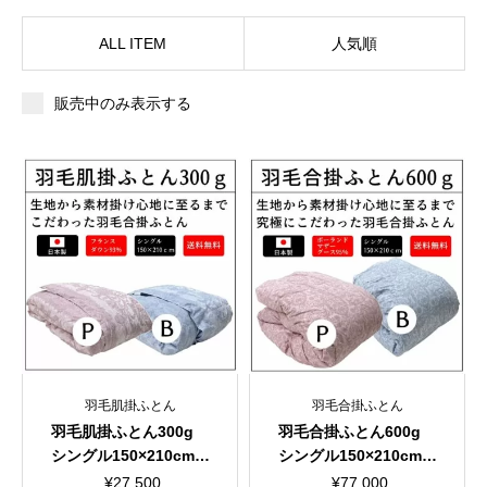
ALL ITEM
人気順
販売中のみ表示する
羽毛肌掛ふとん
羽毛合掛ふとん
羽毛肌掛ふとん300g
羽毛合掛ふとん600g
シングル150×210cm
シングル150×210cm
超長綿100％ 60サテ
超長綿100％ 80サテ
¥
27,500
¥
77,000