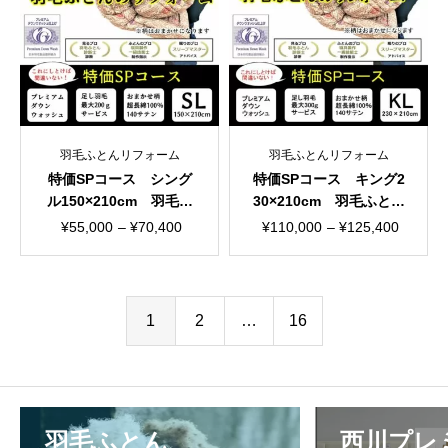
¥36,300
は
¥218,790
で
¥29,700
し
で
た。
す。
羽毛ふとんリフォーム
羽毛ふとんリフォーム
特価SPコース シング
特価SPコース キング2
ル150×210cm 羽毛ふ
30×210cm 羽毛ふとん
とんリフォーム おまか
リフォーム おまかせ柄
価
価
¥
55,000
–
¥
70,400
¥
110,000
–
¥
125,400
せ柄
格
格
帯:
帯:
¥55,000
¥110,000
1
2
…
16
–
–
¥70,400
¥125,400
羽毛ふとん
西川プレ