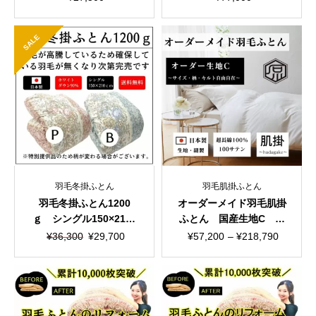
ン 国産生地
ン 国産生地
SALE
羽毛冬掛ふとん
羽毛肌掛ふとん
羽毛冬掛ふとん1200
オーダーメイド羽毛肌掛
ｇ シングル150×210c
ふとん 国産生地C 選
m 軽量生地
べる4パターン
元
現
価
¥
36,300
¥
29,700
¥
57,200
–
¥
218,790
の
在
格
価
の
帯:
格
価
¥57,200
は
格
–