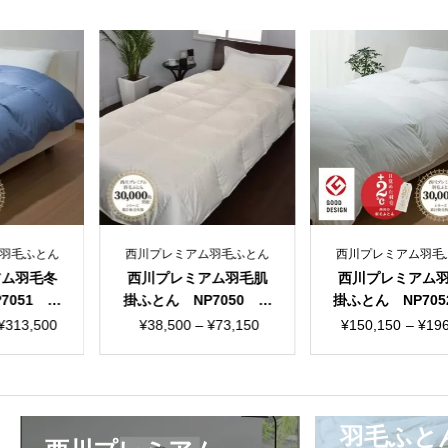
レミアム羽毛ふとん
西川プレミアム羽毛ふとん
西川プレミア
レミアム羽毛肌
西川プレミアム羽毛合
西川プレミ
 NP7050 綿
掛ふとん NP7052 綿
掛ふとん N
 60サテン 日本
100％ 80ラムコサテ
100％ 6
価
価
500
–
¥
73,150
¥
150,150
–
¥
196,350
¥
60,500
製
ン 日本製
ン 
格
格
帯:
帯:
¥38,500
¥150,150
–
–
羽毛ふと