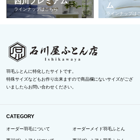
西川プレミアム
¥73,150
¥196,350
ム
ラインナップはこちら
ラインナップは
羽毛ふとんに特化したサイトです。
特殊サイズなどもお作り出来ますので商品欄にないサイズがござ
いましたらお問い合わせください。
CATEGORY
オーダー羽毛について
オーダーメイド羽毛ふとん