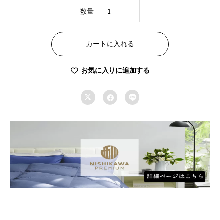
数量
西
川
カートに入れる
プ
レ
お気に入りに追加する
ミ
ア



ム
羽
毛
合
掛
ふ
と
ん
NP7050