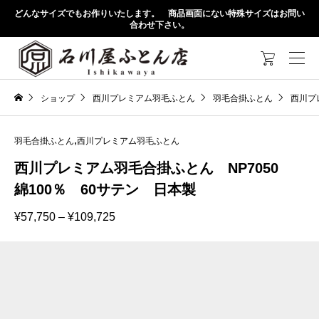
どんなサイズでもお作りいたします。 商品画面にない特殊サイズはお問い
合わせ下さい。

ショップ
西川プレミアム羽毛ふとん
羽毛合掛ふとん
西川プ
,
羽毛合掛ふとん
西川プレミアム羽毛ふとん
西川プレミアム羽毛合掛ふとん NP7050
綿100％ 60サテン 日本製
価
¥
57,750
–
¥
109,725
格
帯:
¥57,750
–
¥109,725