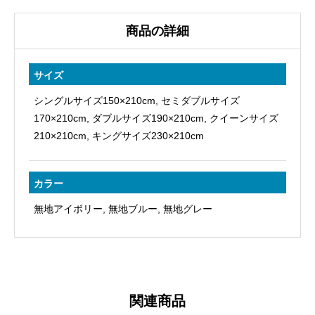
綿
100％
商品の詳細
60
サ
サイズ
テ
シングルサイズ150×210cm, セミダブルサイズ
ン
170×210cm, ダブルサイズ190×210cm, クイーンサイズ
日
210×210cm, キングサイズ230×210cm
本
製
個
カラー
無地アイボリー, 無地ブルー, 無地グレー
関連商品