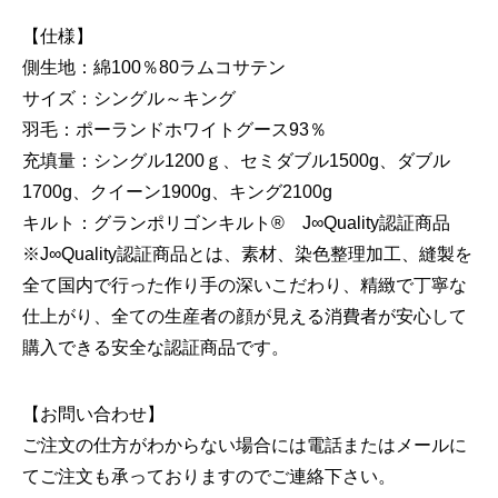
【仕様】
側生地：綿100％80ラムコサテン
サイズ：シングル～キング
羽毛：ポーランドホワイトグース93％
充填量：シングル1200ｇ、セミダブル1500g、ダブル
1700g、クイーン1900g、キング2100g
キルト：グランポリゴンキルト® J∞Quality認証商品
※J∞Quality認証商品とは、素材、染色整理加工、縫製を
全て国内で行った作り手の深いこだわり、精緻で丁寧な
仕上がり、全ての生産者の顔が見える消費者が安心して
購入できる安全な認証商品です。
【お問い合わせ】
ご注文の仕方がわからない場合には電話またはメールに
てご注文も承っておりますのでご連絡下さい。