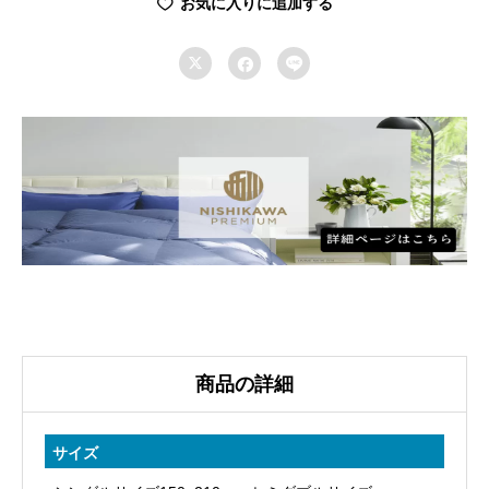
お気に入りに追加する
ミ
ア



ム
羽
毛
冬
掛
ふ
と
ん
NP7052
綿
100％
商品の詳細
80
ラ
サイズ
ム