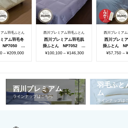
西川プレミアム羽毛ふとん
西川プレミアム羽毛ふとん
西川プレミアム羽毛肌
西川プレミアム羽毛合
掛ふとん NP7052 綿
掛ふとん NP7050 綿
100％ 80ラムコサテ
100％ 60サテン 日本
価
価
¥
100,100
–
¥
146,300
¥
57,750
–
¥
109,725
ン 日本製
製
格
格
帯:
帯:
¥100,100
¥57,750
–
–
羽毛ふと
西川プレミアム
¥146,300
¥109,725
ム
ラインナップはこちら
ラインナップは