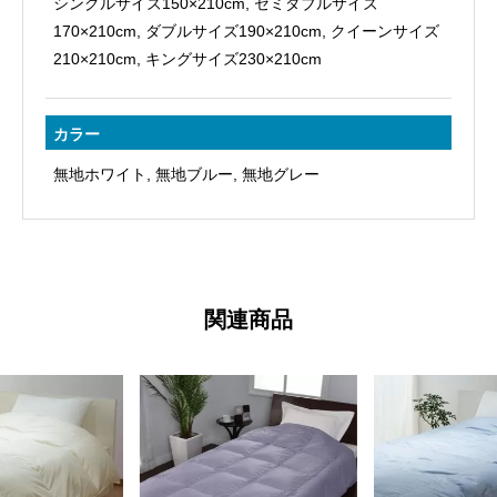
シングルサイズ150×210cm, セミダブルサイズ
コ
170×210cm, ダブルサイズ190×210cm, クイーンサイズ
サ
210×210cm, キングサイズ230×210cm
テ
ン
日
カラー
本
無地ホワイト, 無地ブルー, 無地グレー
製
個
関連商品