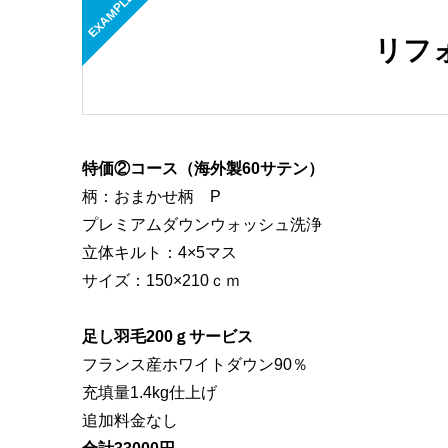
EXAMPLE
リフ
特価②コース（海外製60サテン）
柄：おまかせ柄 P
プレミアムダウンウォッシュ洗浄
立体キルト：4×5マス
サイズ：150×210ｃｍ
足し羽毛200ｇサービス
フランス産ホワイトダウン90％
充填量1.4kg仕上げ
追加料金なし