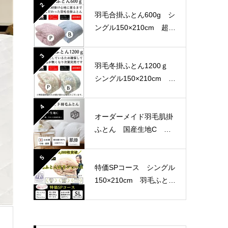
産生地
2
羽毛合掛ふとん600g シ
ングル150×210cm 超長
綿100％ 80サテン 国
産生地
3
羽毛冬掛ふとん1200ｇ
シングル150×210cm 軽
量生地
4
オーダーメイド羽毛肌掛
ふとん 国産生地C 選
べる4パターン
5
特価SPコース シングル
150×210cm 羽毛ふとん
リフォーム おまかせ柄