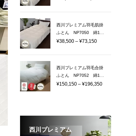
日本製
格
帯:
¥60,500
西川プレミアム羽毛肌掛
–
ふとん NP7050 綿10
¥114,950
0％ 60サテン 日本製
価
¥
38,500
–
¥
73,150
格
帯:
¥38,500
西川プレミアム羽毛合掛
–
ふとん NP7052 綿10
¥73,150
0％ 80ラムコサテン
価
¥
150,150
–
¥
196,350
日本製
格
帯:
¥150,150
–
¥196,350
西川プレミアム