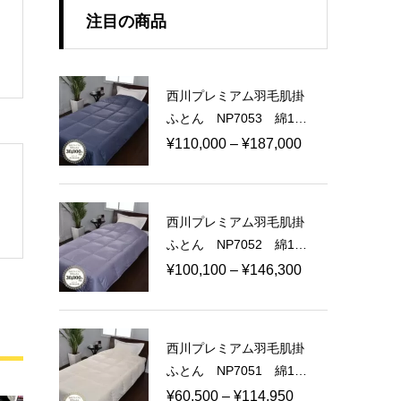
注目の商品
西川プレミアム羽毛肌掛
ふとん NP7053 綿10
0％ 100ラムコサテン
価
¥
110,000
–
¥
187,000
日本製
格
帯:
¥110,000
西川プレミアム羽毛肌掛
–
ふとん NP7052 綿10
¥187,000
0％ 80ラムコサテン
価
¥
100,100
–
¥
146,300
日本製
格
帯:
¥100,100
西川プレミアム羽毛肌掛
–
ふとん NP7051 綿10
¥146,300
0％ 60ラムコサテン
価
¥
60,500
–
¥
114,950