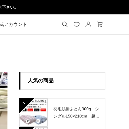
せ下さい。




公式アカウント
人気の商品
1
羽毛肌掛ふとん300g シ
ングル150×210cm 超長
綿100％ 60サテン 国