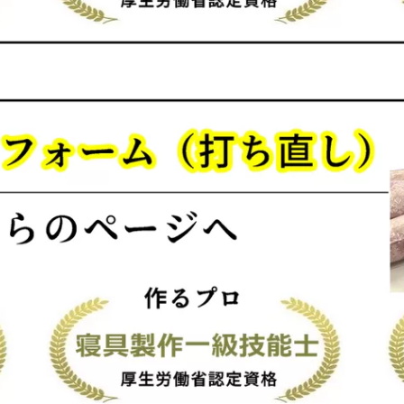
ム
お
ま
か
せ
柄
個