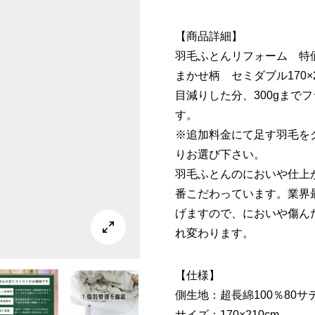
帯
【商品詳細】
羽毛ふとんリフォーム 特価
¥
まかせ柄 セミダブル170×
–
目減りした分、300gまで
す。
¥
※追加料金にて足す羽毛を
りお選び下さい。
羽毛ふとんのにおいや仕上
番こだわっています。業界
げますので、においや傷ん

れ変わります。
【仕様】
側生地：超長綿100％80サ
サイズ：170×210cm