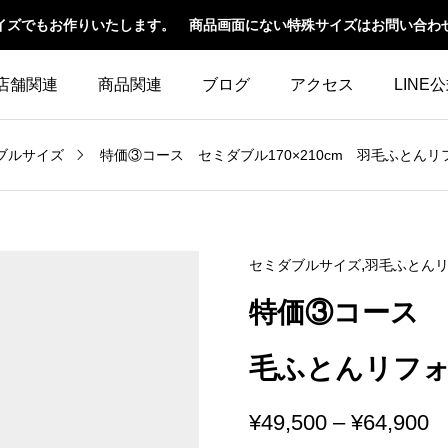
イズでもお作りいたします。 商品画面にない特殊サイズはお問い合わ
店舗関連
商品関連
ブログ
アクセス
LINE
ブルサイズ
特価③コース セミダブル170×210cm 羽毛ふとん
,
セミダブルサイズ
羽毛ふとん
特価③コース セ
毛ふとんリフ
¥
49,500
–
¥
64,900