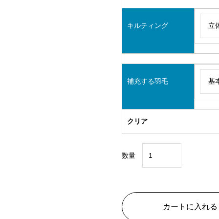
キルティング
補充する羽毛
クリア
数量
特
価
③
コ
カートに入れる
ー