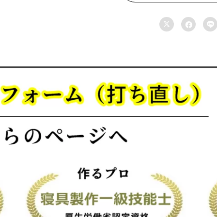
ス


セ

ミ
ダ
ブ
ル
170×210cm
羽
毛
ふ
と
ん
リ
フ
ォ
ー