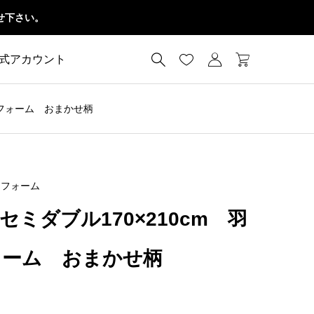
せ下さい。




公式アカウント
リフォーム おまかせ柄
リフォーム
ミダブル170×210cm 羽
ォーム おまかせ柄
価