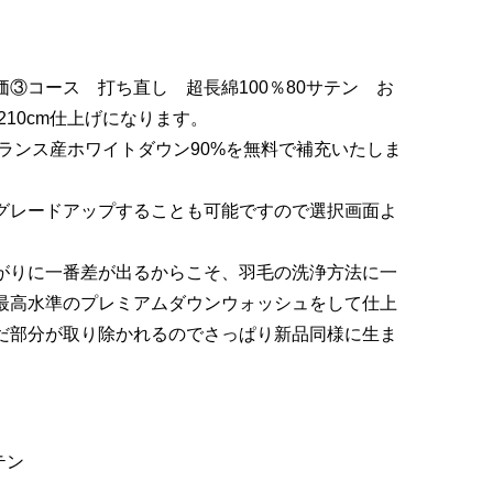
格
:
③コース 打ち直し 超長綿100％80サテン お
49,500
210cm仕上げになります。
フランス産ホワイトダウン90%を無料で補充いたしま
64,900
グレードアップすることも可能ですので選択画面よ
がりに一番差が出るからこそ、羽毛の洗浄方法に一
最高水準のプレミアムダウンウォッシュをして仕上
だ部分が取り除かれるのでさっぱり新品同様に生ま
テン