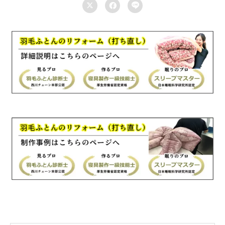



ダ
ブ
ル
175×210cm
羽
毛
ふ
と
ん
リ
フ
ォ
ー
ム
国
産