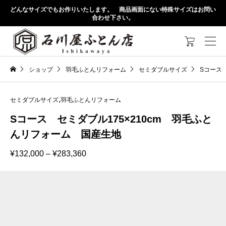
どんなサイズでもお作りいたします。 商品画面にない特殊サイズはお問い
合わせ下さい。

ショップ
羽毛ふとんリフォーム
セミダブルサイズ
Sコース
,
セミダブルサイズ
羽毛ふとんリフォーム
Sコース セミダブル175×210cm 羽毛ふと
んリフォーム 国産生地
価
¥
132,000
–
¥
283,360
格
帯:
¥132,000
–
¥283,360