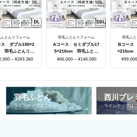
とんリフォーム
羽毛ふとんリフォーム
羽毛ふとんリ
ダブル190×2
Aコース セミダブル17
Bコース クイ
 羽毛ふとんリフ
5×210cm 羽毛ふとん
×210cm 
 国産生地
リフォーム 国産生地
フォーム 
価
価
価
00
–
¥
283,360
¥
66,000
–
¥
146,080
¥
99,000
–
格
格
格
帯:
帯:
帯
¥132,000
¥66,000
¥9
–
–
–
羽毛ふとん
西川プレ
¥283,360
¥146,080
¥2
ラインナップはこちら
ラインナップは