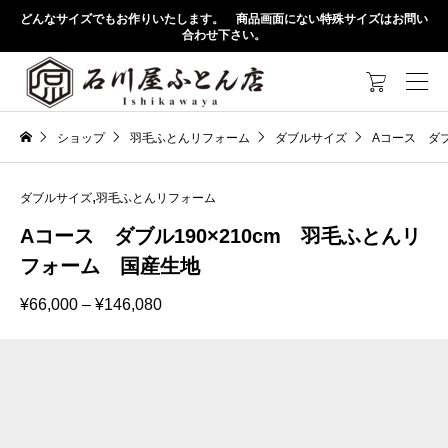
どんなサイズでもお作りいたします。 商品画面にない特殊サイズはお問い
合わせ下さい。

ショップ
羽毛ふとんリフォーム
ダブルサイズ
Aコース ダブ
,
ダブルサイズ
羽毛ふとんリフォーム
Aコース ダブル190×210cm 羽毛ふとんリ
フォーム 国産生地
価
¥
66,000
–
¥
146,080
格
帯:
¥66,000
–
¥146,080