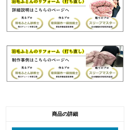
毛
ふ
と
ん
リ
フ
ォ
ー
ム
国
産
生
地
個
商品の詳細