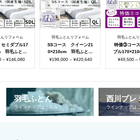
とんリフォーム
羽毛ふとんリフォーム
羽毛ふとんリ
 セミダブル17
SSコース クイーン21
特価③コー
cm 羽毛ふとん
0×210cm 羽毛ふとん
ブル170×21
ム 国産生地
リフォーム 国産生地
ふとんリフ
価
価
価
0
–
¥
146,080
¥
198,000
–
¥
420,640
¥
49,500
–
まか
格
格
格
帯:
帯:
帯
¥66,000
¥198,000
¥4
–
–
–
羽毛ふとん
西川プレ
¥146,080
¥420,640
¥6
ラインナップはこちら
ラインナップは