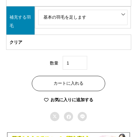
補充する羽
毛
クリア
数量
A
コ
カートに入れる
ー
ス
お気に入りに追加する
ダ
ブ



ル
190×210cm
羽