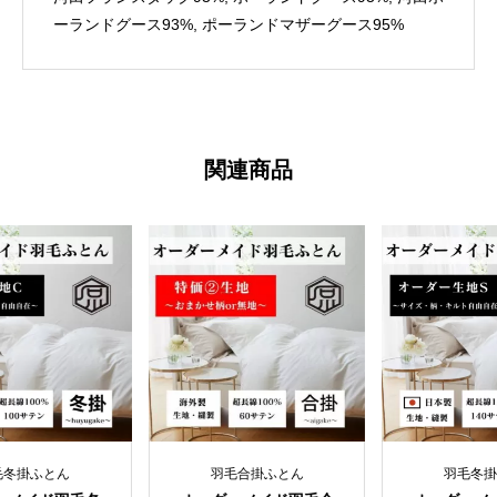
ーランドグース93%, ポーランドマザーグース95%
関連商品
冬掛ふとん
羽毛合掛ふとん
羽毛冬掛