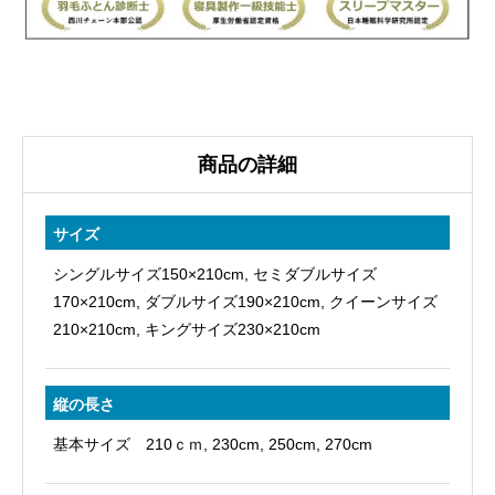
ふ
と
ん
国
産
生
商品の詳細
地
A
サイズ
選
シングルサイズ150×210cm, セミダブルサイズ
べ
170×210cm, ダブルサイズ190×210cm, クイーンサイズ
る
210×210cm, キングサイズ230×210cm
３
タ
縦の長さ
イ
プ
基本サイズ 210ｃｍ, 230cm, 250cm, 270cm
個