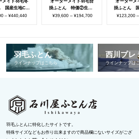
メイド羽毛冬
オーダーメイド羽毛合
オーダーメ
 国産生地C
掛ふとん 特価②生地6
掛ふとん 
イズ自由自在
0サテン 選べる３タイ
カスタマイ
価
価
価
0
–
¥
440,440
¥
39,600
–
¥
194,700
¥
123,200
–
プ
格
格
格
帯:
帯:
帯
¥96,800
¥39,600
¥1
–
–
–
羽毛ふとん
西川プレ
¥440,440
¥194,700
¥5
ラインナップはこちら
ラインナップは
羽毛ふとんに特化したサイトです。
特殊サイズなどもお作り出来ますので商品欄にないサイズがござ