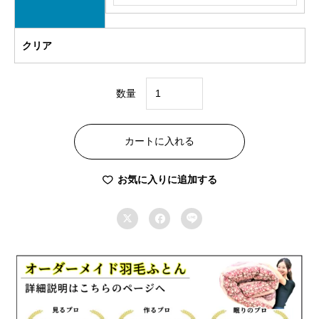
クリア
数量
オ
ー
カートに入れる
ダ
ー
お気に入りに追加する
メ
イ



ド
羽
毛
合
掛