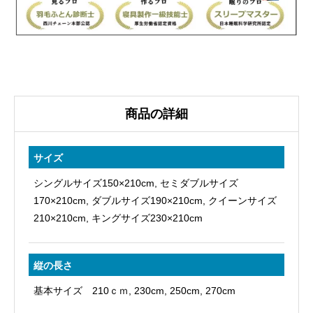
ふ
と
ん
国
産
生
商品の詳細
地
SS
サイズ
選
シングルサイズ150×210cm, セミダブルサイズ
べ
170×210cm, ダブルサイズ190×210cm, クイーンサイズ
る
210×210cm, キングサイズ230×210cm
３
タ
縦の長さ
イ
プ
基本サイズ 210ｃｍ, 230cm, 250cm, 270cm
個