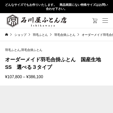
どんなサイズでもお作りいたします。 商品画面にない特殊サイズはお問い
合わせ下さい。

ショップ
羽毛ふとん
羽毛合掛ふとん
オーダーメイド羽毛合
,
羽毛ふとん
羽毛合掛ふとん
オーダーメイド羽毛合掛ふとん 国産生地
SS 選べる３タイプ
価
¥
107,800
–
¥
386,100
格
帯:
¥107,800
–
¥386,100