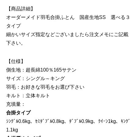
【商品詳細】
オーダーメイド羽毛合掛ふとん 国産生地SS 選べる３
タイプ
細かいサイズ指定などございましたら注文メモにご記載
下さい。
【仕様】
側生地：超長綿100％165サテン
サイズ：シングル～キング
羽毛：お好きな羽毛をお選び下さい
キルト：立体キルト
充填量：
合掛タイプ
ｼﾝｸﾞﾙ0.6kg、ｾﾐﾀﾞﾌﾞﾙ0.8kg、ﾀﾞﾌﾞﾙ0.9kg、ｸｲｰﾝ1kg、ｷﾝｸﾞ
1.1kg