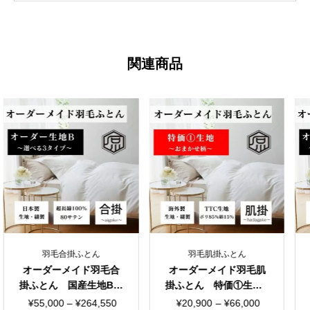
関連商品
合掛ふとん
羽毛肌掛ふとん
羽毛合掛
メイド羽毛合
オーダーメイド羽毛肌
オーダーメ
 国産生地B
掛ふとん 特価①生地T
掛ふとん 
る３タイプ
TC シングルorダブル
選べる３
価
価
価
0
–
¥
264,550
¥
20,900
–
¥
66,000
¥
63,800
–