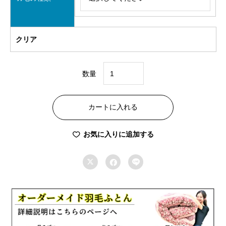
クリア
数量
オ
ー
カートに入れる
ダ
ー
お気に入りに追加する
メ
イ



ド
羽
毛
合
掛