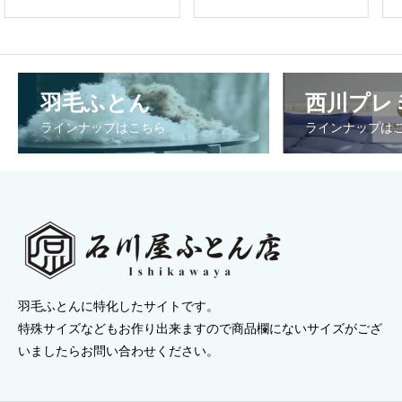
格
格
格
帯:
帯:
帯
¥55,000
¥20,900
¥6
–
–
–
羽毛ふとん
西川プレ
¥264,550
¥66,000
¥2
ラインナップはこちら
ラインナップは
羽毛ふとんに特化したサイトです。
特殊サイズなどもお作り出来ますので商品欄にないサイズがござ
いましたらお問い合わせください。