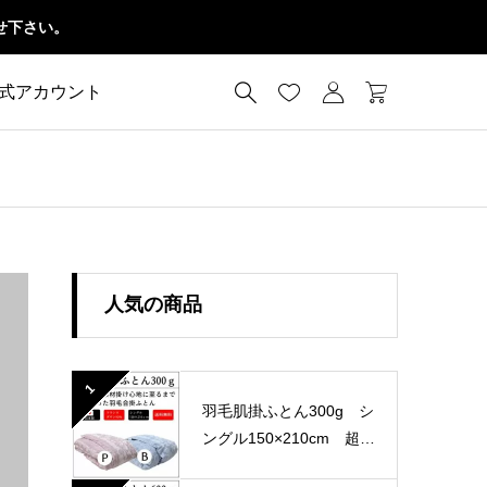
せ下さい。




公式アカウント
人気の商品
1
羽毛肌掛ふとん300g シ
ングル150×210cm 超長
綿100％ 60サテン 国