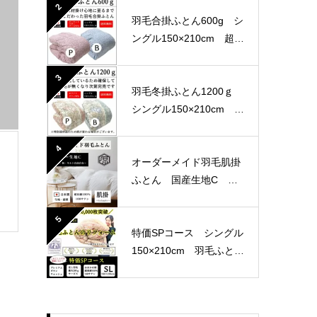
産生地
2
羽毛合掛ふとん600g シ
ングル150×210cm 超長
綿100％ 80サテン 国
産生地
3
羽毛冬掛ふとん1200ｇ
シングル150×210cm 軽
量生地
4
オーダーメイド羽毛肌掛
ふとん 国産生地C 選
べる4パターン
5
特価SPコース シングル
150×210cm 羽毛ふとん
リフォーム おまかせ柄