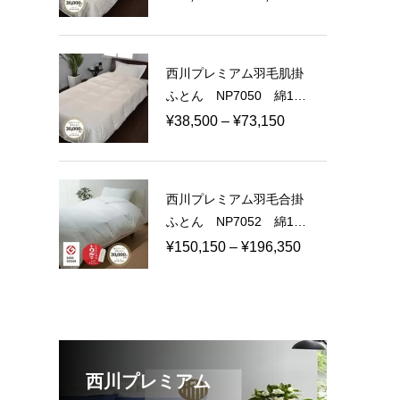
日本製
格
帯:
¥60,500
西川プレミアム羽毛肌掛
–
ふとん NP7050 綿10
¥114,950
0％ 60サテン 日本製
価
¥
38,500
–
¥
73,150
格
帯:
¥38,500
西川プレミアム羽毛合掛
–
ふとん NP7052 綿10
¥73,150
0％ 80ラムコサテン
価
¥
150,150
–
¥
196,350
日本製
格
帯:
¥150,150
–
¥196,350
西川プレミアム