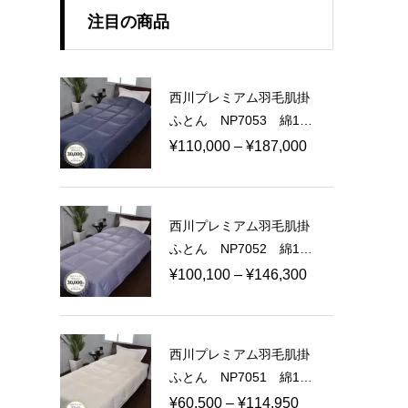
注目の商品
西川プレミアム羽毛肌掛
ふとん NP7053 綿10
0％ 100ラムコサテン
価
¥
110,000
–
¥
187,000
日本製
格
帯:
¥110,000
西川プレミアム羽毛肌掛
–
ふとん NP7052 綿10
¥187,000
0％ 80ラムコサテン
価
¥
100,100
–
¥
146,300
日本製
格
帯:
¥100,100
西川プレミアム羽毛肌掛
–
ふとん NP7051 綿10
¥146,300
0％ 60ラムコサテン
価
¥
60,500
–
¥
114,950