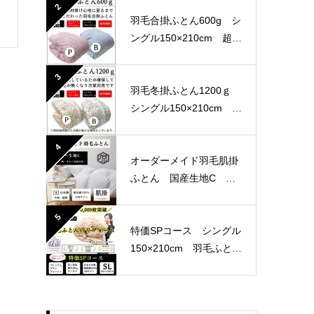
産生地
2
羽毛合掛ふとん600g シ
ングル150×210cm 超長
綿100％ 80サテン 国
産生地
3
羽毛冬掛ふとん1200ｇ
シングル150×210cm 軽
量生地
4
オーダーメイド羽毛肌掛
ふとん 国産生地C 選
べる4パターン
5
特価SPコース シングル
150×210cm 羽毛ふとん
リフォーム おまかせ柄