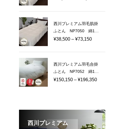
日本製
格
帯:
¥60,500
西川プレミアム羽毛肌掛
–
ふとん NP7050 綿10
¥114,950
0％ 60サテン 日本製
価
¥
38,500
–
¥
73,150
格
帯:
¥38,500
西川プレミアム羽毛合掛
–
ふとん NP7052 綿10
¥73,150
0％ 80ラムコサテン
価
¥
150,150
–
¥
196,350
日本製
格
帯:
¥150,150
–
¥196,350
西川プレミアム