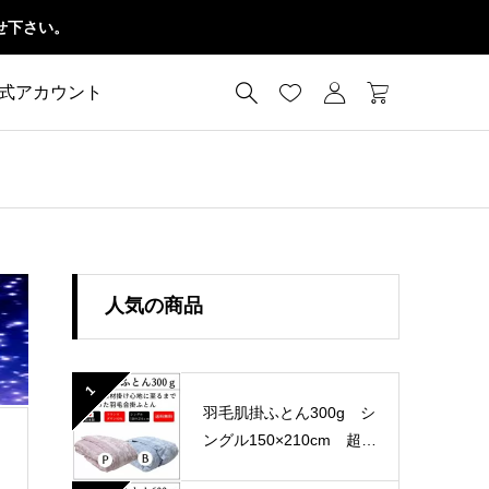
せ下さい。




公式アカウント
人気の商品
1
羽毛肌掛ふとん300g シ
ングル150×210cm 超長
綿100％ 60サテン 国