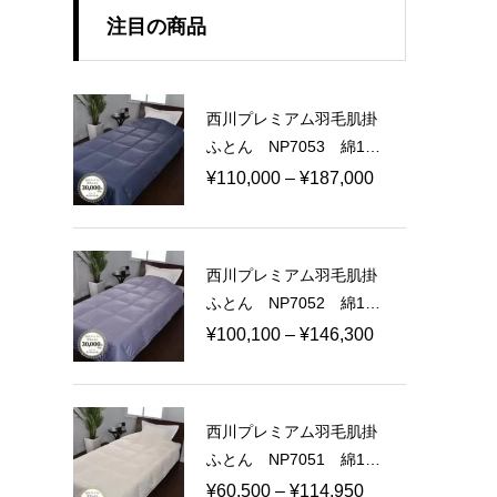
注目の商品
西川プレミアム羽毛肌掛
ふとん NP7053 綿10
0％ 100ラムコサテン
価
¥
110,000
–
¥
187,000
日本製
格
帯:
¥110,000
西川プレミアム羽毛肌掛
–
ふとん NP7052 綿10
¥187,000
0％ 80ラムコサテン
価
¥
100,100
–
¥
146,300
日本製
格
帯:
¥100,100
西川プレミアム羽毛肌掛
–
ふとん NP7051 綿10
¥146,300
0％ 60ラムコサテン
価
¥
60,500
–
¥
114,950