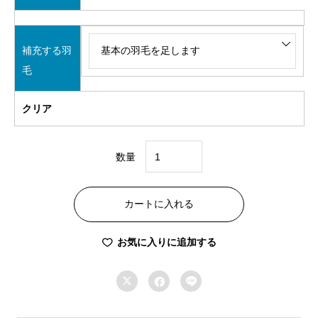
補充する羽
毛
クリア
数量
SS
コ
カートに入れる
ー
ス
お気に入りに追加する
セ
ミ



ダ
ブ