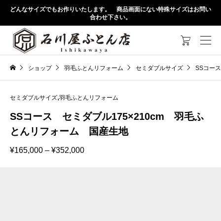
どんなサイズでもお作りいたします。 商品画面にない特殊サイズはお問い
合わせ下さい。

ショップ
羽毛ふとんリフォーム
セミダブルサイズ
SSコー
,
セミダブルサイズ
羽毛ふとんリフォーム
SSコース セミダブル175×210cm 羽毛ふ
とんリフォーム 国産生地
価
¥
165,000
–
¥
352,000
格
帯:
¥165,000
–
¥352,000