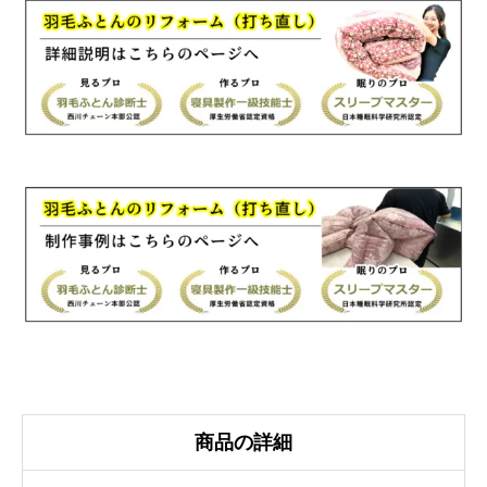
ル
175×210cm
羽
毛
ふ
と
ん
リ
フ
ォ
ー
ム
国
産
生
商品の詳細
地