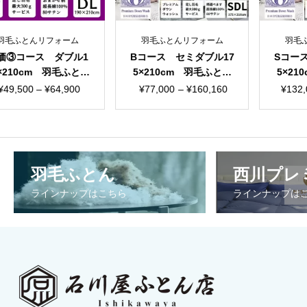
とんリフォーム
羽毛ふとんリフォーム
羽毛ふとんリ
ース ダブル1
Bコース セミダブル17
Sコース セミ
0cm 羽毛ふとん
5×210cm 羽毛ふとん
5×210cm
ム おまかせ
リフォーム 国産生地
リフォーム
価
価
価
00
–
¥
64,900
¥
77,000
–
¥
160,160
¥
132,000
–
柄
格
格
格
帯:
帯:
帯
¥49,500
¥77,000
¥1
–
–
–
羽毛ふとん
西川プレ
¥64,900
¥160,160
¥2
ラインナップはこちら
ラインナップは