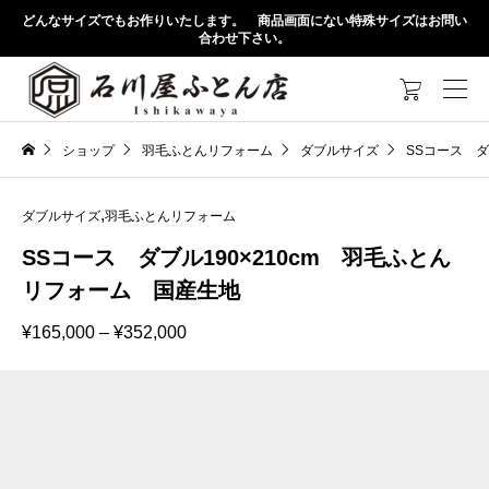
どんなサイズでもお作りいたします。 商品画面にない特殊サイズはお問い
合わせ下さい。

ショップ
羽毛ふとんリフォーム
ダブルサイズ
SSコース ダ
,
ダブルサイズ
羽毛ふとんリフォーム
SSコース ダブル190×210cm 羽毛ふとん
リフォーム 国産生地
価
¥
165,000
–
¥
352,000
格
帯:
¥165,000
–
¥352,000