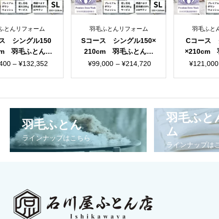
とんリフォーム
羽毛ふとんリフォーム
羽毛ふとんリ
 シングル150
Sコース シングル150×
Cコース クイ
m 羽毛ふとんリ
210cm 羽毛ふとんリ
×210cm 
ム 国産生地
フォーム 国産生地
フォーム 
価
価
価
0
–
¥
132,352
¥
99,000
–
¥
214,720
¥
121,000
–
格
格
格
帯:
帯:
帯
¥59,400
¥99,000
¥1
–
–
–
羽毛ふと
羽毛ふとん
¥132,352
¥214,720
¥2
ム
ラインナップはこちら
ラインナップは