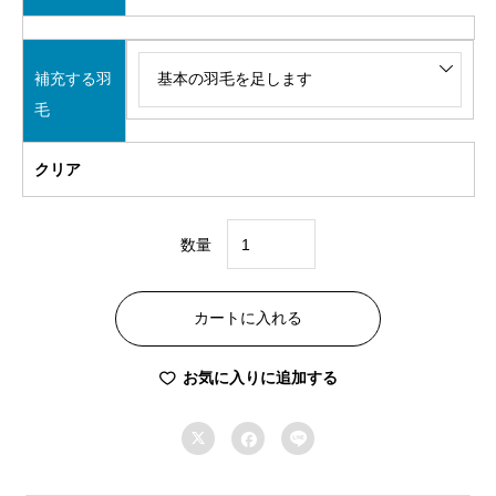
補充する羽
毛
クリア
数量
SS
コ
カートに入れる
ー
ス
お気に入りに追加する
ダ
ブ



ル
190×210cm