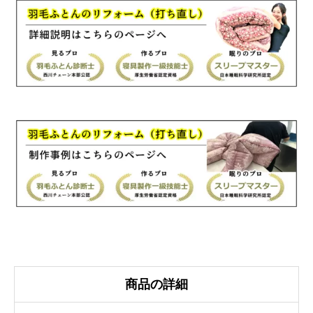
羽
毛
ふ
と
ん
リ
フ
ォ
ー
ム
国
産
生
地
個
商品の詳細