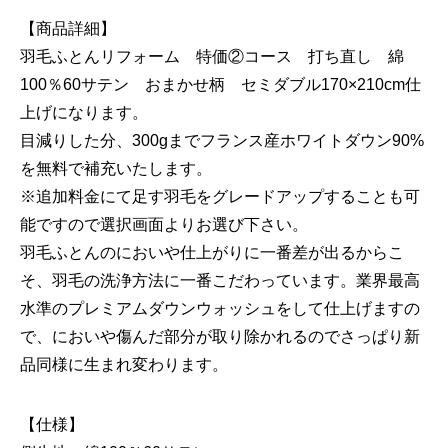
【商品詳細】
羽毛ふとんリフォーム 特価②コース 打ち直し 綿
100％60サテン おまかせ柄 セミダブル170×210cm仕
上げになります。
目減りした分、300gまでフランス産ホワイトダウン90%
を無料で補充いたします。
※追加料金にて足す羽毛をグレードアップすることも可
能ですので選択画面よりお選び下さい。
羽毛ふとんのにおいや仕上がりに一番差が出るからこ
そ、羽毛の洗浄方法に一番こだわっています。業界最高
水準のプレミアムダウンウォッシュをして仕上げますの
で、においや傷んだ部分が取り除かれるのでさっぱり新
品同様に生まれ変わります。
【仕様】