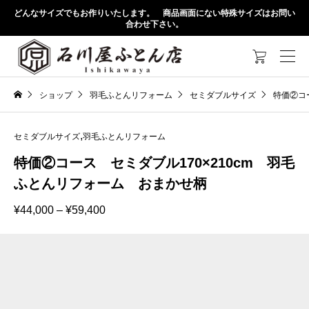
どんなサイズでもお作りいたします。 商品画面にない特殊サイズはお問い
合わせ下さい。

ショップ
羽毛ふとんリフォーム
セミダブルサイズ
特価②コ
,
セミダブルサイズ
羽毛ふとんリフォーム
特価②コース セミダブル170×210cm 羽毛
ふとんリフォーム おまかせ柄
価
¥
44,000
–
¥
59,400
格
帯:
¥44,000
–
¥59,400