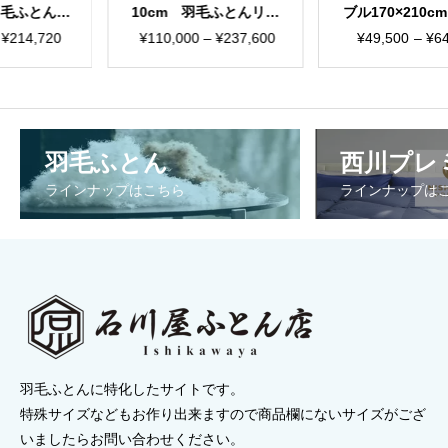
m 羽毛ふとんリフ
ブル170×210cm 羽毛
90×210
ーム 国産生地
ふとんリフォーム お
リフォー
価
価
,000
–
¥
237,600
¥
49,500
–
¥
64,900
¥
44,000
まかせ柄
格
格
帯:
帯:
¥110,000
¥49,500
–
–
羽毛ふとん
西川プレ
¥237,600
¥64,900
ラインナップはこちら
ラインナップは
羽毛ふとんに特化したサイトです。
特殊サイズなどもお作り出来ますので商品欄にないサイズがござ
いましたらお問い合わせください。