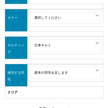
カラー
キルティン
グ
補充する羽
毛
クリア