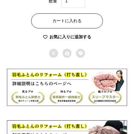
数量
特
価
カートに入れる
②
コ
お気に入りに追加する
ー
ス



セ
ミ
ダ
ブ
ル
170×210cm
羽
毛
ふ
と