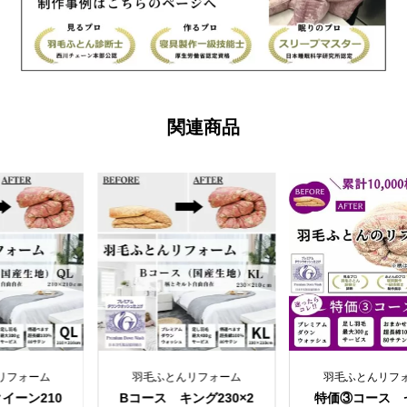
ん
リ
フ
ォ
ー
関連商品
ム
お
ま
か
せ
柄
個
ふとんリフォーム
羽毛ふとんリフォーム
羽毛ふと
ス キング230×2
特価③コース セミダ
特価②コー